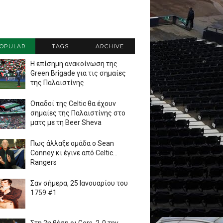
OPULAR
TAGS
ARCHIVE
Η επίσημη ανακοίνωση της
Green Brigade για τις σημαίες
της Παλαιστίνης
Οπαδοί της Celtic θα έχουν
σημαίες της Παλαιστίνης στο
ματς με τη Beer Sheva
Πως άλλαξε ομάδα ο Sean
Conney κι έγινε από Celtic...
Rangers
Σαν σήμερα, 25 Ιανουαρίου του
1759 #1