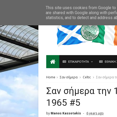
Ο,ΤΙ ΑΦΟΡΑ ΤΗ ΣΚΩΤΙΑ ΘΑ ΤΟ ΒΡΕΙΣ ΜΟΝΟ ΕΔΩ...
This site uses cookies from Google to d
are shared with Google along with perf
statistics, and to detect and address a
ΕΠΙΚΑΙΡΟΤΗΤΑ
ΕΘΝΙΚΗ 
Home
Σαν σήμερα
Celtic
Σαν σήμερα τ
Σαν σήμερα την 
1965 #5
by
Manos Kassotakis
6 years ago