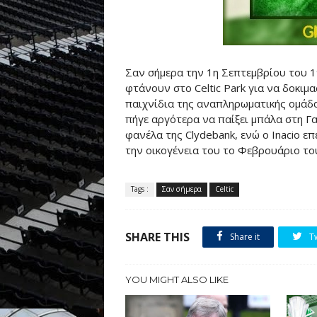
Σαν σήμερα την 1η Σεπτεμβρίου του 19
φτάνουν στο Celtic Park για να δοκιμ
παιχνίδια της αναπληρωματικής ομάδας
πήγε αργότερα να παίξει μπάλα στη Γα
φανέλα της Clydebank, ενώ ο Inacio 
την οικογένεια του το Φεβρουάριο το
Tags :
Σαν σήμερα
Celtic
SHARE THIS
Share it
T
YOU MIGHT ALSO LIKE