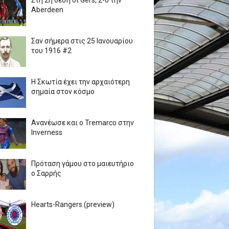
Στη 2η θέση οι Gers, 2-0 την
Aberdeen
Σαν σήμερα στις 25 Ιανουαρίου
του 1916 #2
Η Σκωτία έχει την αρχαιότερη
σημαία στον κόσμο
Ανανέωσε και ο Tremarco στην
Inverness
Πρόταση γάμου στο μαιευτήριο
ο Σαρρής
Hearts-Rangers (preview)