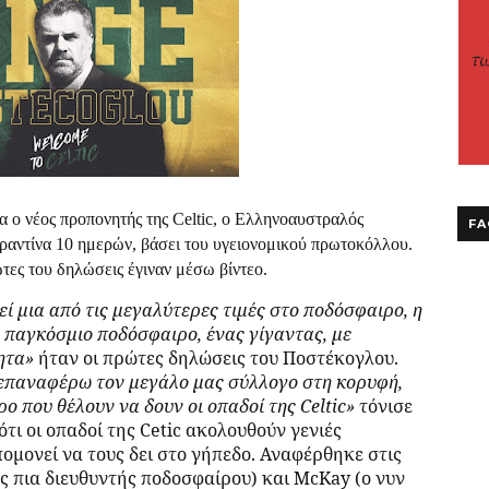
α ο νέος προπονητής της
Celtic
, ο Ελληνοαυστραλός
FA
καραντίνα 10 ημερών, βάσει του υγειονομικού πρωτοκόλλου.
ώτες του δηλώσεις έγιναν μέσω βίντεο.
ί μια από τις μεγαλύτερες τιμές στο ποδόσφαιρο, η
 παγκόσμιο ποδόσφαιρο, ένας γίγαντας, με
ητα»
ήταν οι πρώτες δηλώσεις του Ποστέκογλου.
 επαναφέρω τον μεγάλο μας σύλλογο στη κορυφή,
ο που θέλουν να δουν οι οπαδοί της
Celtic
»
τόνισε
ότι οι οπαδοί της
Cetic
ακολoυθούν γενιές
ομονεί να τους δει στο γήπεδο. Αναφέρθηκε στις
ς πια διευθυντής ποδοσφαίρου) και
McKay
(ο νυν