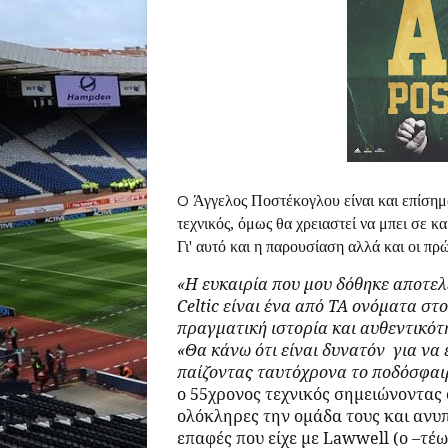
O
Άγγελος Ποστέκογλου είναι και επίσημ
τεχνικός, όμως θα χρειαστεί να μπει σε 
Γι' αυτό και η παρουσίαση αλλά και οι πρ
«Η ευκαιρία που μου δόθηκε αποτελε
Celtic
είναι ένα από ΤΑ ονόματα στο
πραγματική ιστορία και αυθεντικότ
«Θα κάνω ότι είναι δυνατόν
για να
παίζοντας ταυτόχρονα το ποδόσφαιρ
ο 55χρονος τεχνικός σημειώνοντας 
ολόκληρες την ομάδα τους και ανυπ
επαφές που είχε με
Lawwell
(ο –τέω