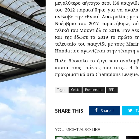
μεγαλύτερο αήττητο σερί (36 παιχνίδι
του 2012 παραιτήθηκε για να αναλ
ανέλαβε την εθνική Αυστραλίας με τ
Νοέμβριο του 2017 παραιτήθηκε, δ
τελικά του Μουντιάλ το 2018. Τον Δε
και της έδωσε το 2019 το πρώτο τ
τελευταίο του παιχνίδι με τους
Mari
Honda
που αγωνίζεται στην τέταρτη 
Πολύ δύσκολο το έργο που αναλαμ
κοντά τους παίκτες του στις… 4 Ι
προκριματικό στο
Champions
League
.
Tags :
Celtic
Premiership
SPFL
SHARE THIS
Share it
T
YOU MIGHT ALSO LIKE