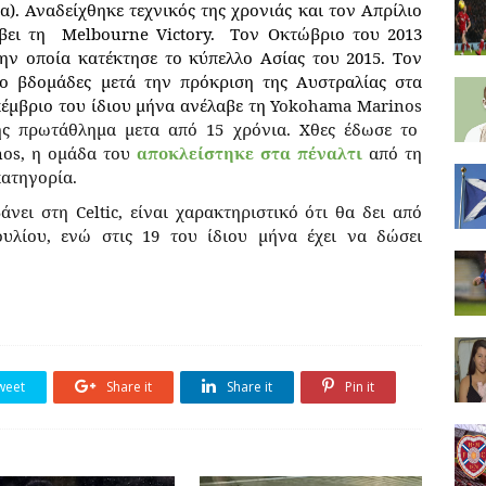
α). Αναδείχθηκε τεχνικός της χρονιάς και τον Απρίλιο
άβει τη
Melbourne Victory. Τον Οκτώβριο του 2013
ην οποία κατέκτησε το κύπελλο Ασίας του 2015. Τον
ύο βδομάδες μετά την πρόκριση της Αυστραλίας στα
κέμβριο του ίδιου μήνα ανέλαβε τη
Yokohama
Marinos
ης πρωτάθλημα μετα από 15 χρόνια. Χθες έδωσε το
nos
, η ομάδα του
αποκλείστηκε στα πέναλτι
από τη
κατηγορία.
βάνει στη
Celtic
, είναι χαρακτηριστικό ότι θα δει από
ουλίου, ενώ στις 19 του ίδιου μήνα έχει να δώσει
weet
Share it
Share it
Pin it