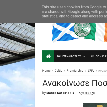
Ο,ΤΙ ΑΦΟΡΑ ΤΗ ΣΚΩΤΙΑ ΘΑ ΤΟ ΒΡΕΙΣ ΜΟΝΟ ΕΔΩ...
This site uses cookies from Google to d
are shared with Google along with perf
statistics, and to detect and address a
ΕΠΙΚΑΙΡΟΤΗΤΑ
ΕΘΝΙΚΗ 
Home
Celtic
Premiership
SPFL
Aνακο
Aνακοίνωσε Ποστ
by
Manos Kassotakis
5 years ago