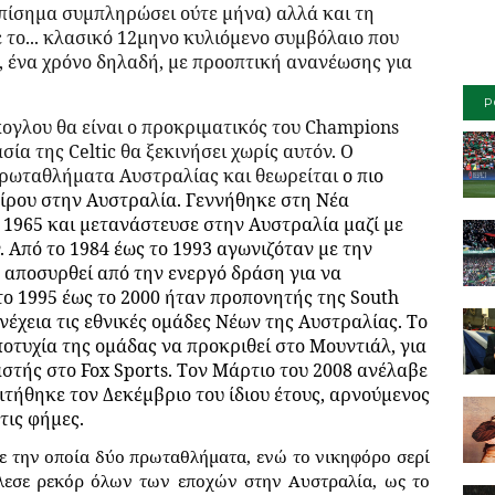
επίσημα συμπληρώσει ούτε μήνα) αλλά και τη
το... κλασικό 12μηνο κυλιόμενο συμβόλαιο που
ς, ένα χρόνο δηλαδή, με προοπτική ανανέωσης για
P
ογλου θα είναι ο προκριματικός του
Champions
ασία της
Celtic
θα ξεκινήσει χωρίς αυτόν. Ο
 πρωταθλήματα Αυστραλίας και θεωρείται
ο πιο
ίρου στην Αυστραλία. Γεννήθηκε στη Νέα
 1965 και μετανάστευσε στην Αυστραλία μαζί με
ν. Από το 1984 έως το 1993 αγωνιζόταν με την
 αποσυρθεί από την ενεργό δράση για να
ο 1995 έως το 2000 ήταν προπονητής της South
νέχεια τις εθνικές ομάδες Νέων της Αυστραλίας. Το
οτυχία της ομάδας να προκριθεί στο Μουντιάλ, για
αστής στο Fox Sports. Τον Μάρτιο του 2008 ανέλαβε
τήθηκε τον Δεκέμβριο του ίδιου έτους, αρνούμενος
τις φήμες.
με την οποία δύο πρωταθλήματα, ενώ το νικηφόρο σερί
έλεσε ρεκόρ όλων των εποχών στην Αυστραλία, ως το