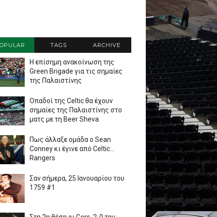
OPULAR
TAGS
ARCHIVE
Η επίσημη ανακοίνωση της
Green Brigade για τις σημαίες
της Παλαιστίνης
Οπαδοί της Celtic θα έχουν
σημαίες της Παλαιστίνης στο
ματς με τη Beer Sheva
Πως άλλαξε ομάδα ο Sean
Conney κι έγινε από Celtic...
Rangers
Σαν σήμερα, 25 Ιανουαρίου του
1759 #1