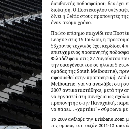
διευθυντής ποδοσφαίρου, δεν έχει 
διοίκηση. Ο Ποστέκογλου υπέγραψε 
δίνει η Celtic στους προπονητές τη
έναν ακόμα χρόνο.
Πρώτο επίσημο παιχνίδι του Ποστέκ
League
στις 19 Ιουλίου, η προετοιμ
55χρονος τεχνικός έχει κερδίσει 4
επιτυχημένος προπονητής ποδοσφα
Φιλαδέλφεια στις 27 Αυγούστου του
την οικογένεια του σε ηλικία 5 ετώ
ομάδας της South Melbourne), πριν
αφοσιωθεί στην προπονητική. Από τ
Melbourne, για να αναλάβει στη συ
2007 αντικαταστάθηκε, μετά την απ
να εργαστεί στη συνέχεια ως σχολι
προπονητής στην Παναχαϊκή, παραι
να πάρει… «χαρτάκι¨» σύμφωνα με 
Το 2009 ανέλαβε την Brisbane Roar, 
της ομάδας στη σεζόν 2011-12 αποτ