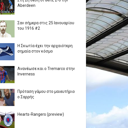
Στη 2η θέση οι Gers, 2-0 την
Aberdeen
Σαν σήμερα στις 25 Ιανουαρίου
του 1916 #2
Η Σκωτία έχει την αρχαιότερη
σημαία στον κόσμο
Ανανέωσε και ο Tremarco στην
Inverness
Πρόταση γάμου στο μαιευτήριο
ο Σαρρής
Hearts-Rangers (preview)