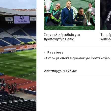
Στην τελική ευθεία για
Τι… μέ
προπονητή η Celtic
Wilfri
Previous
«Αντίο» με αποκλεισμό-σοκ για Ποστέκογλο
Δεν Υπάρχουν Σχόλια: