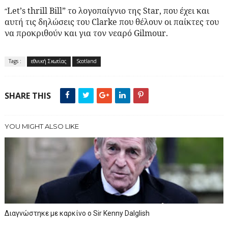
Let
’
s
thrill
Bill
” το λογοπαίγνιο της
Star
, που έχει και
“
αυτή τις δηλώσεις του
Clarke
που θέλουν οι παίκτες του
να προκριθούν και για τον νεαρό
Gilmour
.
Tags :
εθνική Σκωτίας
Scotland
SHARE THIS
YOU MIGHT ALSO LIKE
Διαγνώστηκε με καρκίνο ο Sir Kenny Dalglish