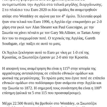
αντιμετωπίσει την Αγγλία στα τελικά μεγάλης διοργάνωσης.
Στο πλαίσιο του
Euro
2020
o
ι δύο ομάδες θα αναμετρηθούν
ο
απόψε στο
Wembley
σε αγώνα για τον 4
όμιλο. Τελευταία φορά
ήταν στα τελικά του
Euro
1996, η Αγγλία είχε επικρατήσει με 2-0
χάρη στα γκολ των
Alan
Shearer
και
Paul
Gascoigne
, με την
Σκωτία να χάνει πέναλτι με τον
Gary
McAllister
, oι
Tartan
Army
δεν του το συγχωρέσαν ποτέ.
O
τεχνικός της Αγγλίας,
Gareth
Southgate
, είχε παίξει σε αυτό το ματς.
Οι Άγγλοι ξεκίνησαν αυτό το
Euro
με νίκη με 1-0 επί της
Κροατίας, οι Σκωτσέζοι έχασαν με 2-0 από την Κροατία.
η
Η αποψινή τους αναμέτρηση θα είναι η 115
στην ιστορία της
αρχαιότερης αντιπαλότητας σε επίπεδο εθνικών ομάδων και
φυσικά της μεγαλύτερης. Το πρώτο ματς που έγινε ποτέ σε επίπεδο
εθνικών ομάδων στο ποδόσφαιρο ήταν ανάμεσα στην Αγγλία και
η
την Σκωτία το 1872. Η σημερινή τους συνάντηση θα είναι η 100
επίσημη (φιλικά τα 5 στα 115 που προαναφέρουμε).
Μέχρι 22.500 θεατές θα βρεθούν στο
Wembley
, οι Σκωτσέζοι