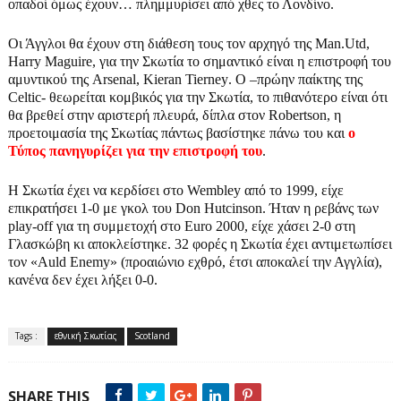
οπαδοί όμως έχουν… πλημμυρίσει από χθες το Λονδίνο.
Οι Άγγλοι θα έχουν στη διάθεση τους τον αρχηγό της
Man
.
Utd
,
Harry
Maguire
, για την Σκωτία το σημαντικό είναι η επιστροφή του
αμυντικού της
Arsenal
,
Kieran
Tierney
. Ο –πρώην παίκτης της
Celtic
- θεωρείται κομβικός για την Σκωτία, το πιθανότερο είναι ότι
θα βρεθεί στην αριστερή πλευρά, δίπλα στον
Robertson
, η
προετοιμασία της Σκωτίας πάντως βασίστηκε πάνω του και
ο
Τύπος πανηγυρίζει για την επιστροφή του
.
Η Σκωτία έχει να κερδίσει στο
Wembley
από το 1999, είχε
επικρατήσει 1-0 με γκολ του
Don
Hutcinson
. Ήταν η ρεβάνς των
play
-
off
για τη συμμετοχή στο
Euro
2000, είχε χάσει 2-0 στη
Γλασκώβη κι αποκλείστηκε. 32 φορές η Σκωτία έχει αντιμετωπίσει
τον «
Auld
Enemy
» (προαιώνιο εχθρό, έτσι αποκαλεί την Αγγλία),
κανένα δεν έχει λήξει 0-0.
Tags :
εθνική Σκωτίας
Scotland
SHARE THIS