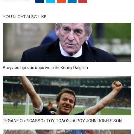
YOU MIGHT ALSO LIKE
Διαγνώστηκε με καρκίνο ο Sir Kenny Dalglish
ΠΕΘΑΝΕ Ο «PICASSO» TOY ΠΟΔΟΣΦΑΙΡΟΥ JOHN ROBERTSON