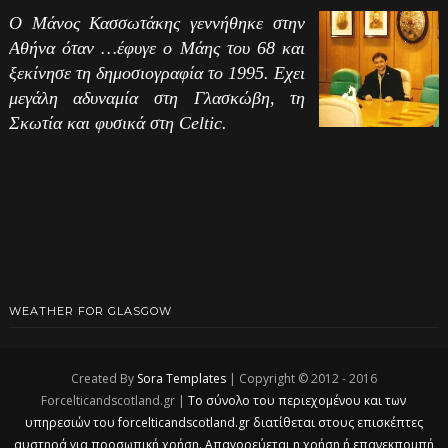
Ο Μάνος Κασσωτάκης γεννήθηκε στην
Αθήνα όταν …έφυγε ο Μάης του 68 και
ξεκίνησε τη δημοσιογραφία το 1995. Εχει
μεγάλη αδυναμία στη Γλασκώβη, τη
Σκωτία και φυσικά στη Celtic.
WEATHER FOR GLASGOW
Created By
Sora Templates
| Copyright © 2012 - 2016
Forcelticandscotland.gr |
Το σύνολο του περιεχομένου και των
υπηρεσιών του forcelticandscotland.gr διατίθεται στους επισκέπτες
αυστηρά για προσωπική χρήση. Απαγορεύεται η χρήση ή επανεκπομπή