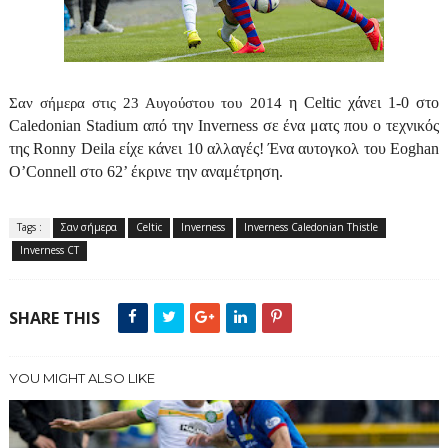
η
Celtic
χάνει 1-0 στο
Σαν σήμερα στις 23 Αυγούστου του 2014
Caledonian
Stadium
από την
Inverness
σε ένα ματς που ο τεχνικός
της
Ronny
Deila
είχε κάνει 10 αλλαγές! Ένα αυτογκολ του
Eoghan
O
’
Connell
στο
62’
έκρινε την αναμέτρηση.
Tags :
Σαν σήμερα
Celtic
Inverness
Inverness Caledonian Thistle
Inverness CT
SHARE THIS
YOU MIGHT ALSO LIKE