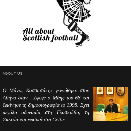
ABOUT US
Ο Μάνος Κασσωτάκης γεννήθηκε στην
Αθήνα όταν …έφυγε ο Μάης του 68 και
ξεκίνησε τη δημοσιογραφία το 1995. Εχει
μεγάλη αδυναμία στη Γλασκώβη, τη
Σκωτία και φυσικά στη Celtic.