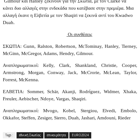
Gilmour
και
Hanley
ξεκινούν για την Σκωτία, με τον
Clarke
να
κάνει δυο αλλαγές στην ενδεκάδα που κατέβασε στην πρεμιέρα. Μια
αλλαγή έκανε η Ελβετία με τον
Shaqiri
να ξεκινά αντί του
Kwadwo
Duah
.
Οι συνθέσεις
ΣΚΩΤΙΑ
: Gunn, Ralston, Robertson, McTominay, Hanley, Tierney,
McGinn, McGregor, Adams, Hendry, Gilmour.
Αναπληρωματικοί
: Kelly, Clark, Shankland, Christie, Cooper,
Armstrong, Morgan, Conway, Jack, McCrorie, McLean, Taylor,
Forrest, McKenna.
E
ΛΒΕΤΙΑ
: Sommer, Schär, Akanji, Rodríguez, Widmer, Xhaka,
Freuler, Aebischer, Ndoye, Vargas, Shaqiri.
Αναπληρωματικοί:
Mvogo, Kobel, Stergiou, Elvedi, Embolo,
Okkafor, Steffen, Zesiger, Sierro, Duah, Jashari, Amdouni, Rieder
Tags :
εθνική Σκωτίας
επικαιρότητα
EURO2024