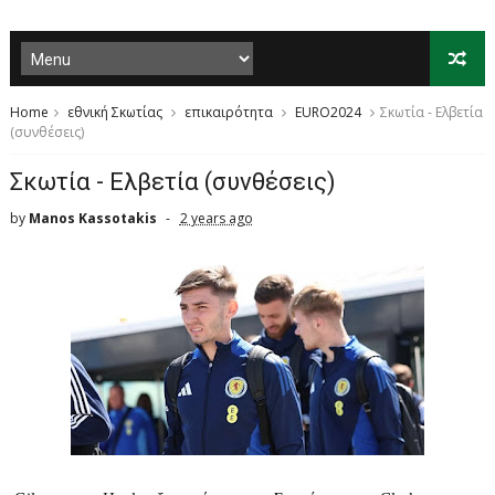
Home
εθνική Σκωτίας
επικαιρότητα
EURO2024
Σκωτία - Ελβετία
(συνθέσεις)
Σκωτία - Ελβετία (συνθέσεις)
by
Manos Kassotakis
2 years ago