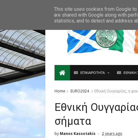
Ο,ΤΙ ΑΦΟΡΑ ΤΗ ΣΚΩΤΙΑ ΘΑ ΤΟ ΒΡΕΙΣ ΜΟΝΟ ΕΔΩ...
This site uses cookies from Google to d
are shared with Google along with perf
statistics, and to detect and address a
ΕΠΙΚΑΙΡΟΤΗΤΑ
ΕΘΝΙΚΗ 
Home
EURO2024
Εθνική Ουγγαρίας, η φα
Εθνική Ουγγαρία
σήματα
by
Manos Kassotakis
2 years ago