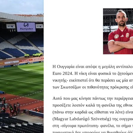
Η Ουγγαρία είναι απόψε η μεγάλη αντίπαλο
Euro
2024.
H
νίκη είναι φυσικά το ζητούμε
νικητής- ευελπιστεί ότι θα περάσει ως μία 
των Σκωτσέζων οι πιθανότητες πρόκρισης εί
Αυτό που μας κίνησε πάντως την περιέργει
προσέξετε λοιπόν καλά τη φανέλα της εθνική
(πάνω στην καρδιά ως είθισται να λένε) είν
(Magyar Labdarúgó Szövetség) της ουγγρι
στη -σίγουρα πρωτότυπη- φανέλα, το σήμα τ
πραγματικά δεν μπορούμε να θυμηθούμε άλ