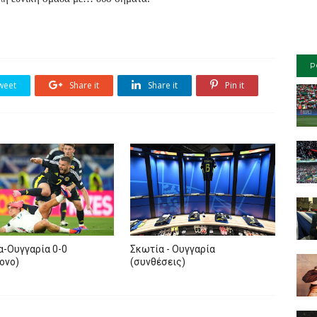
P
weet
Share it
Share it
Pin it
α-Ουγγαρία 0-0
Σκωτία - Ουγγαρία
ονο)
(συνθέσεις)