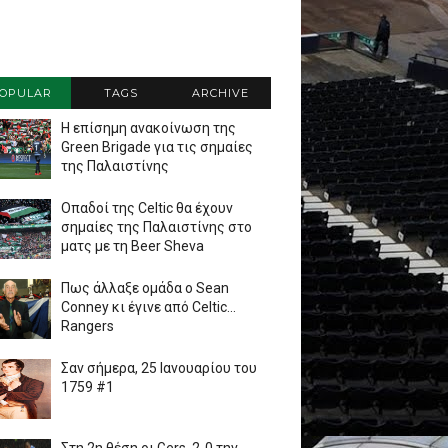
OPULAR
TAGS
ARCHIVE
Η επίσημη ανακοίνωση της
Green Brigade για τις σημαίες
της Παλαιστίνης
Οπαδοί της Celtic θα έχουν
σημαίες της Παλαιστίνης στο
ματς με τη Beer Sheva
Πως άλλαξε ομάδα ο Sean
Conney κι έγινε από Celtic...
Rangers
Σαν σήμερα, 25 Ιανουαρίου του
1759 #1