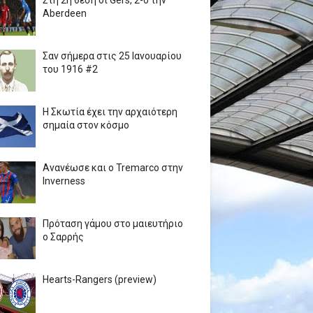
Στη 2η θέση οι Gers, 2-0 την
Aberdeen
Σαν σήμερα στις 25 Ιανουαρίου
του 1916 #2
Η Σκωτία έχει την αρχαιότερη
σημαία στον κόσμο
Ανανέωσε και ο Tremarco στην
Inverness
Πρόταση γάμου στο μαιευτήριο
ο Σαρρής
Hearts-Rangers (preview)