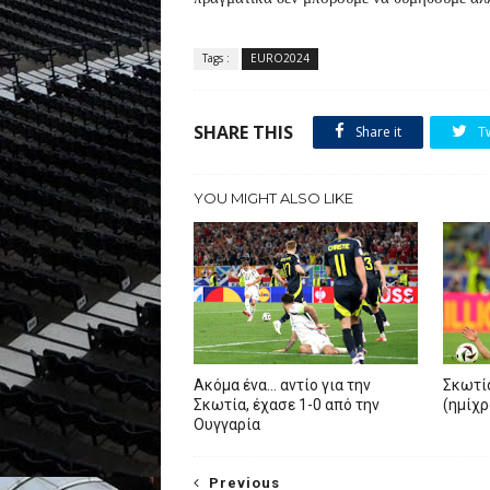
Tags :
EURO2024
SHARE THIS
Share it
T
YOU MIGHT ALSO LIKE
Ακόμα ένα… αντίο για την
Σκωτί
Σκωτία, έχασε 1-0 από την
(ημίχρ
Ουγγαρία
Previous