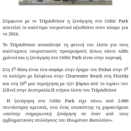
Σύμφωνα με το
TripAdvisor
η ξενάγηση στο
Celtic
Park
αποτελεί το καλύτερο τουριστικό αξιοθέατο στον κόσμο για
το 2024.
To
TripAdvisor
αποκάλυψε τη φετινή του λίστα για τους
καλύτερους τουριστικούς προορισμούς (όπως κάνει κάθε
χρόνο) και η ξενάγηση στο
Celtic
Park
είναι στην κορυφή.
η
η
Στη 2
θέση είναι ένα σαφάρι στην έρημο του
Dubai
στην 3
το κολύμπι με δελφίνια στην
Clearwater
Beach
στη
Florida
η
και στη 10
μια περιήγηση με τζετ βάρκα από το λιμάνι του
Σίδνεϊ στην Αυστραλία.Η ετήσια λίστα του
TripAdvisor
Η ξενάγηση στο
Celtic
Park
είχε πάνω από 2.000
πεντάστερες κριτικές, ενώ ένας επισκέπτης τη χαρακτήρισε
«σούπερ ενημερωτική ξενάγηση σε έναν από τους
εμβληματικούς συλλόγους του Ηνωμένου Βασιλείου»
.