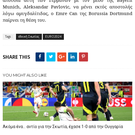
απουσία αυτή των Γερμανών με τον μέσο της
Bayern
Munich
,
Aleksandar
Pavlovic
, να μένει εκτός αποστολής
λόγω αμυγδαλίτιδας, ο
Emre
Can
της
Borussia
Dortmund
παίρνει τη θέση του.
Tags :
εθνική Σκωτίας
EURO2024
SHARE THIS
YOU MIGHT ALSO LIKE
Ακόμα ένα… αντίο για την Σκωτία, έχασε 1-0 από την Ουγγαρία