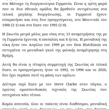
στο Μόναχο τη διοργανώτρια Γερμανία. Είναι η τρίτη φορά
που οι δυο εθνικές ομάδες θα βρεθούν αντιμέτωπες στα
τελικά μεγάλης διοργάνωσης, οι Γερμανοί έχουν
επικρατήσει και στις δυο προηγούμενες, στο Μουντιάλ του
1986 (2-1) και στο
Euro
του 1992 (2-0).
Η Σκωτία μετρά μόλις μια νίκη στις 13 αναμετρήσεις της με
τη Γερμανία έχοντας 4 ισοπαλίες και 8 ήττες. Η μοναδική της
νίκη ήταν τον Απρίλιο του 1999 με τον
Don
Hutchison
να
πετυχαίνει το μοναδικό γκολ της φιλικής αναμέτρησης στη
Βρέμη.
Αυτή θα είναι η τέταρτη συμμετοχή της Σκωτίας σε τελικά
Euro
,
o
ι προηγούμενες ήταν το 1992, το 1996 και το 2020,
δεν έχει περάσει ποτέ τη φάση των ομίλων.
Δεύτερο σερί
Euro
με τον
Steve
Clarke
στον πάγκο, ο
πρώτος ομοσπονδιακός τεχνικός της Σκωτίας που
πετυχαίνει κάτι τέτοιο.
Καμία απουσία, όλοι οι παίκτες είναι διαθέσιμοι, μοναδική