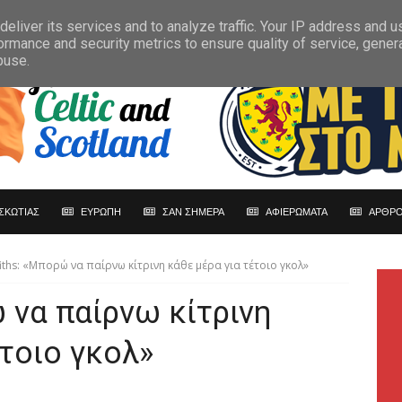
eliver its services and to analyze traffic. Your IP address and 
ormance and security metrics to ensure quality of service, gene
buse.
ΣΚΩΤΙΑΣ
ΕΥΡΩΠΗ
ΣΑΝ ΣΗΜΕΡΑ
ΑΦΙΕΡΩΜΑΤΑ
ΑΡΘΡΟ
fiths: «Μπορώ να παίρνω κίτρινη κάθε μέρα για τέτοιο γκολ»
ώ να παίρνω κίτρινη
έτοιο γκολ»