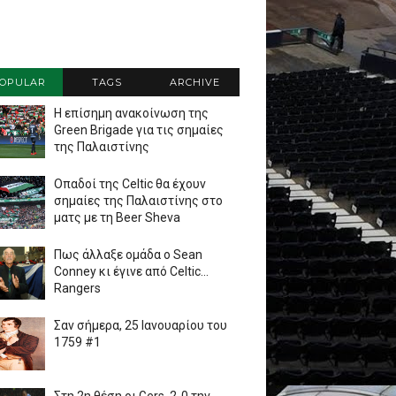
OPULAR
TAGS
ARCHIVE
Η επίσημη ανακοίνωση της
Green Brigade για τις σημαίες
της Παλαιστίνης
Οπαδοί της Celtic θα έχουν
σημαίες της Παλαιστίνης στο
ματς με τη Beer Sheva
Πως άλλαξε ομάδα ο Sean
Conney κι έγινε από Celtic...
Rangers
Σαν σήμερα, 25 Ιανουαρίου του
1759 #1