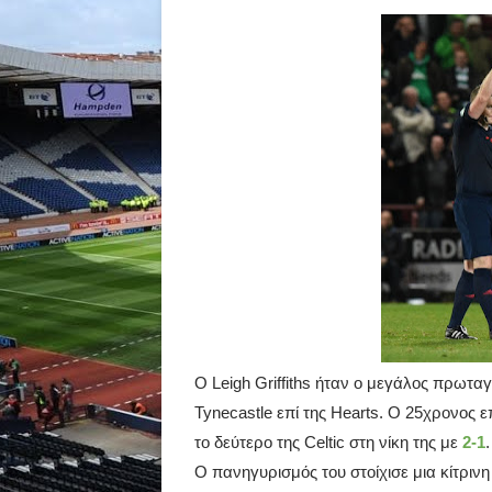
Ο
Leigh
Griffiths
ήταν ο μεγάλος πρωταγω
Tynecastle
επί της
Hearts
.
O
25χρονος επ
το δεύτερο της
Celtic
στη νίκη της με
2-1
.
Ο πανηγυρισμός του στοίχισε μια κίτρινη