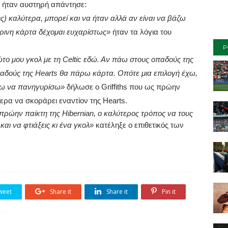
 ήταν αυστηρή απάντησε:
τής) καλύτερα, μπορεί και να ήταν αλλά αν είναι να βάζω
 κίτρινη κάρτα δέχομαι ευχαρίστως»
ήταν τα λόγια του
P
το μου γκολ με τη
Celtic
εδώ. Αν πάω στους οπαδούς της
αδούς της
Hearts
θα πάρω κάρτα. Οπότε μια επιλογή έχω,
πάω να πανηγυρίσω»
δήλωσε ο
Griffiths
που ως πρώην
τερα να σκοράρει εναντίον της
Hearts
.
 πρώην παίκτη της
Hibernian
, ο καλύτερος τρόπος να τους
αι να φτιάξεις κι ένα γκολ»
κατέληξε ο επιθετικός των
weet
Share it
Share it
Pin it