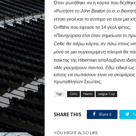
Όταν ρωτήθηκε αν η κάρτα που δέχθηκε
«Ρωτήστε το
John
Beaton
(σ.σ. ο διαιτη
τέτοιο γκολ και το αντίτιμο να είναι μια
Griffiths
που έφτασε τα 14 γκολ φέτος.
«Πανηγύρισα έτσι όταν σημείωσα το πρώ
Celtic
θα πάρω κάρτα, αν πάω στους οπ
μόνο σε μια συγκεκριμένη πλευρά θα 
παίκτης της
Hibernian
απολαμβάνει ιδιαί
«Με γιουχάρουν παντού. Εδώ ειδικά ως
κάνεις να σωπάσουν είναι να σκοράρεις κ
πρωταθλητών Σκωτίας.
Tags :
Celtic
Hearts
League Cup
SHARE THIS
Share it
T
YOU MIGHT ALSO LIKE