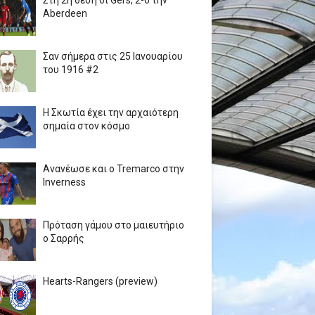
Στη 2η θέση οι Gers, 2-0 την
Aberdeen
Σαν σήμερα στις 25 Ιανουαρίου
του 1916 #2
Η Σκωτία έχει την αρχαιότερη
σημαία στον κόσμο
Ανανέωσε και ο Tremarco στην
Inverness
Πρόταση γάμου στο μαιευτήριο
ο Σαρρής
Hearts-Rangers (preview)