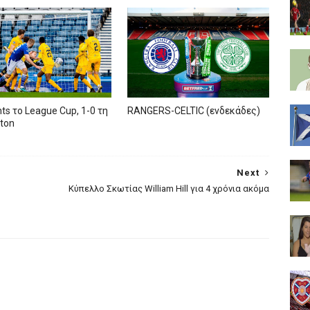
nts το League Cup, 1-0 τη
RANGERS-CELTIC (ενδεκάδες)
ston
Next
Kύπελλο Σκωτίας William Hill για 4 χρόνια ακόμα