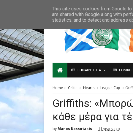
Ο,ΤΙ ΑΦΟΡΑ ΤΗ ΣΚΩΤΙΑ ΘΑ ΤΟ ΒΡΕΙΣ ΜΟΝΟ ΕΔΩ...
This site uses cookies from Google to d
are shared with Google along with perf
statistics, and to detect and address a
ΕΠΙΚΑΙΡΟΤΗΤΑ
ΕΘΝΙΚΗ 
Home
Celtic
Hearts
League Cup
Grif
Griffiths: «Μπορ
κάθε μέρα για τ
by
Manos Kassotakis
11 years ago