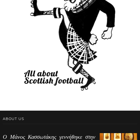
ABOUT US
Ο Μάνος Κασσωτάκης γεννήθηκε στην