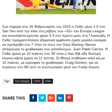
Σαν σήμερα στις 26 Φεβρουαρίου του 2015 η Celtic χάνει 1-0 στο 
San Siro από την Inter στη ρεβάνς των «32» του Europa League 
και αποκλείεται έχοντας φέρει 3-3 στο πρώτο ματς στη Γλασκώβη. Η 
Celtic πραγματοποίησε εξαιρετική εμφάνιση έχασε μεγάλη ευκαιρία 
να προηγηθεί στο 7’ όταν το σουτ του Gary Mackay-Steven 
απέκρουσε το goalkeeper των γηπεδούχων, Juan Pablo Carrizo. 
Η 
Celtic έμεινε με 10 παίκτες στο 36’ όταν ο Van Dijk είδε δεύτερη 
κίτρινη κάρτα (μέσα σε 11 λεπτά). Οι Bhoys στάθηκαν καλά και με 
10 παίκτες, με κορυφαίο το goalkeeper, Craig Gordon, για να 
λυγίσουν στο 88’ από το εντυπωσιακό γκολ του Fredy Gaurin.
Tags :
Σαν σήμερα
Celtic
Inter
SHARE THIS