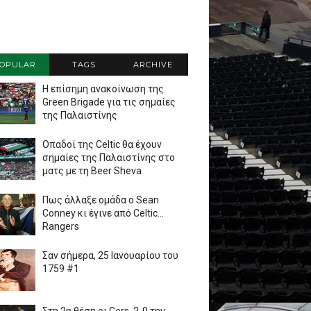
OPULAR
TAGS
ARCHIVE
Η επίσημη ανακοίνωση της
Green Brigade για τις σημαίες
της Παλαιστίνης
Οπαδοί της Celtic θα έχουν
σημαίες της Παλαιστίνης στο
ματς με τη Beer Sheva
Πως άλλαξε ομάδα ο Sean
Conney κι έγινε από Celtic...
Rangers
Σαν σήμερα, 25 Ιανουαρίου του
1759 #1