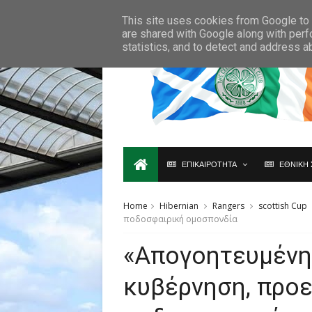
Ο,ΤΙ ΑΦΟΡΑ ΤΗ ΣΚΩΤΙΑ ΘΑ ΤΟ ΒΡΕΙΣ ΜΟΝΟ ΕΔΩ...
This site uses cookies from Google to d
are shared with Google along with perf
statistics, and to detect and address a
ΕΠΙΚΑΙΡΟΤΗΤΑ
ΕΘΝΙΚΗ 
Home
Hibernian
Rangers
scottish Cup
ποδοσφαιρική ομοσπονδία
«Απογοητευμένη
κυβέρνηση, προε