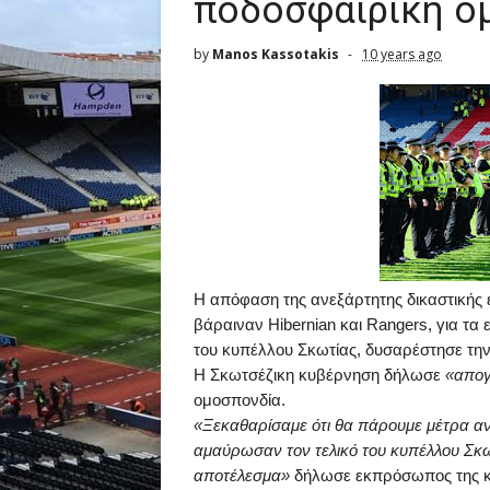
ποδοσφαιρική ο
by
Manos Kassotakis
10 years ago
Η απόφαση της ανεξάρτητης δικαστικής 
βάραιναν
Hibernian
και
Rangers
, για τα
του κυπέλλου Σκωτίας, δυσαρέστησε τη
Η Σκωτσέζικη κυβέρνηση δήλωσε
«απογ
ομοσπονδία.
«Ξεκαθαρίσαμε ότι θα πάρουμε μέτρα αν 
αμαύρωσαν τον τελικό του κυπέλλου Σκω
αποτέλεσμα»
δήλωσε εκπρόσωπος της κ