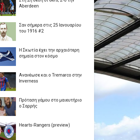
Στη 2η θέση οι Gers, 2-0 την
Aberdeen
Σαν σήμερα στις 25 Ιανουαρίου
του 1916 #2
Η Σκωτία έχει την αρχαιότερη
σημαία στον κόσμο
Ανανέωσε και ο Tremarco στην
Inverness
Πρόταση γάμου στο μαιευτήριο
ο Σαρρής
Hearts-Rangers (preview)