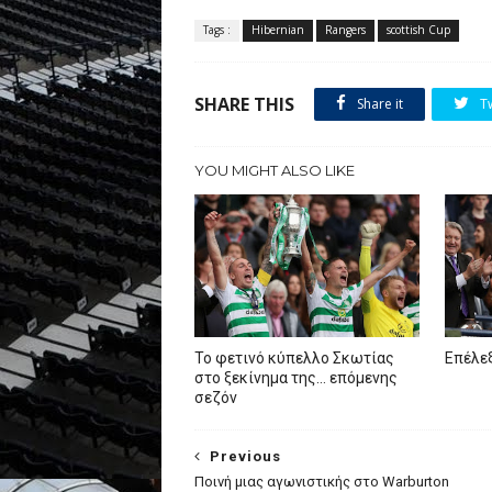
Tags :
Hibernian
Rangers
scottish Cup
SHARE THIS
Share it
T
YOU MIGHT ALSO LIKE
To φετινό κύπελλο Σκωτίας
Επέλεξ
στο ξεκίνημα της… επόμενης
σεζόν
Previous
Ποινή μιας αγωνιστικής στο Warburton