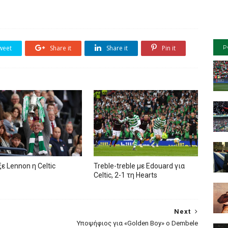
weet
Share it
Share it
Pin it
P
ε Lennon η Celtic
Treble-treble με Edouard για
Celtic, 2-1 τη Hearts
Next
Υποψήφιος για «Golden Boy» ο Dembele