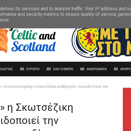
eliver its services and to analyze traffic. Your IP address and 
ormance and security metrics to ensure quality of service, gene
buse.
ΣΚΩΤΙΑΣ
ΕΥΡΩΠΗ
ΣΑΝ ΣΗΜΕΡΑ
ΑΦΙΕΡΩΜΑΤΑ
ΑΡΘΡΟ
«Απογοητευμένη» η Σκωτσέζικη κυβέρνηση, προειδοποιεί την
» η Σκωτσέζικη
ιδοποιεί την