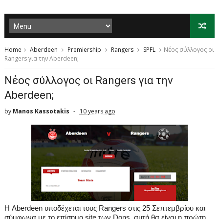
Home
Aberdeen
Premiership
Rangers
SPFL
Νέος σύλλογος οι
Rangers για την Aberdeen;
Νέος σύλλογος οι Rangers για την
Aberdeen;
by
Manos Kassotakis
10 years ago
Η
Aberdeen
υποδέχεται τους
Rangers
στις 25 Σεπτεμβρίου και
σύμφωνα με το επίσημο
site
των
Dons
, αυτή θα είναι η πρώτη