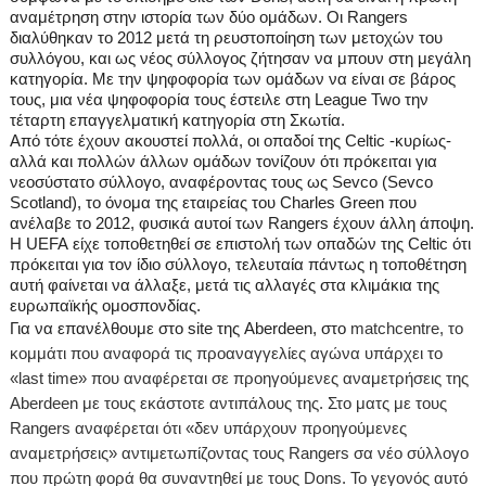
αναμέτρηση στην ιστορία των δύο ομάδων.
O
ι
Rangers
διαλύθηκαν το 2012 μετά τη ρευστοποίηση των μετοχών του
συλλόγου, και ως νέος σύλλογος ζήτησαν να μπουν στη μεγάλη
κατηγορία. Με την ψηφοφορία των ομάδων να είναι σε βάρος
τους, μια νέα ψηφοφορία τους έστειλε στη
League
Two
την
τέταρτη επαγγελματική κατηγορία στη Σκωτία.
Από τότε έχουν ακουστεί πολλά, οι οπαδοί της
Celtic
-κυρίως-
αλλά και πολλών άλλων ομάδων τονίζουν ότι πρόκειται για
νεοσύστατο σύλλογο, αναφέροντας τους ως
Sevco
(
Sevco
Scotland
), το όνομα της εταιρείας του
Charles
Green
που
ανέλαβε το 2012, φυσικά αυτοί των
Rangers
έχουν άλλη άποψη.
H
UEFA
είχε τοποθετηθεί σε επιστολή των οπαδών της
Celtic
ότι
πρόκειται για τον ίδιο σύλλογο, τελευταία πάντως η τοποθέτηση
αυτή φαίνεται να άλλαξε, μετά τις αλλαγές στα κλιμάκια της
ευρωπαϊκής ομοσπονδίας.
Για να επανέλθουμε στο
site
της
Aberdeen
, στο
matchcentre
, το
κομμάτι που αναφορά τις προαναγγελίες αγώνα υπάρχει το
«
last
time
» που αναφέρεται σε προηγούμενες αναμετρήσεις της
Aberdeen
με τους εκάστοτε αντιπάλους της. Στο ματς με τους
Rangers
αναφέρεται ότι «δεν υπάρχουν προηγούμενες
αναμετρήσεις» αντιμετωπίζοντας τους
Rangers
σα νέο σύλλογο
που πρώτη φορά θα συναντηθεί με τους
Dons
.
To
γεγονός αυτό