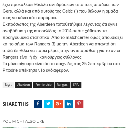
έχει προκαλέσει θύελλα αντιδράσεων από τους οπαδούς των
Gers
, αλλά και από αυτούς της
Celtic
(!) που θέλουν η ομάδα
τους να κάνει κάτι παρόμοιο.
Εκπρόσωπος της
Aberdeen
τοποθετήθηκε λέγοντας ότι έγινε
αναβάθμιση της ιστοσελίδας το 2014 οπότε χάθηκαν τα
προηγούμενα στατιστικά! Από το
matchcenter
όμως απουσιάζει
και το σήμα των
Rangers
(!) με την
Aberdeen
να απαντά ότι
απλά δε θέλει να πάρει μέρος στην αντιπαράθεση για το αν οι
Rangers
είναι ή όχι καινούργιος σύλλογος.
Το μόνο σίγουρο είναι ότι το παιχνίδις στις 25 Σεπτεμβρίου στο
Pittodrie
απέκτησε νέο ενδιαφέρον.
Tags :
Aberdeen
Premiership
Rangers
SPFL
SHARE THIS
YOU MIGHT ALSO LIKE