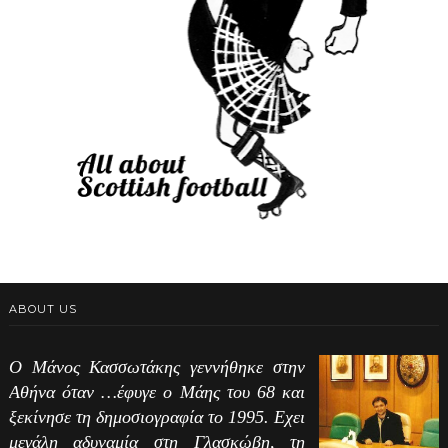
ABOUT US
Ο Μάνος Κασσωτάκης γεννήθηκε στην
Αθήνα όταν …έφυγε ο Μάης του 68 και
ξεκίνησε τη δημοσιογραφία το 1995. Εχει
μεγάλη αδυναμία στη Γλασκώβη, τη