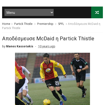
Home
Partick Thistle
Premiership
SPFL
Αποδέσμευσε McDaid η
Partick Thistle
Αποδέσμευσε McDaid η Partick Thistle
by
Manos Kassotakis
10 years ago