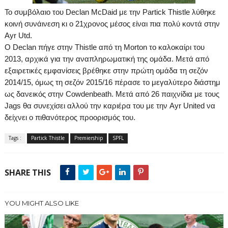
To
συμβόλαιο του
Declan
McDaid
με την
Partick
Thistle
λύθηκε
κοινή συνάινεση κι ο 21χρονος μέσος είναι πια πολύ κοντά στην
Ayr
Utd
.
O
Declan
πήγε στην
Thistle
από τη
Morton
το καλοκαίρι του
2013, αρχικά για την αναπληρωματική της ομάδα. Μετά από
εξαιρετικές εμφανίσεις βρέθηκε στην πρώτη ομάδα τη σεζόν
2014/15, όμως τη σεζόν 2015/16 πέρασε το μεγαλύτερο διάστημ
ως δανεικός στην
Cowdenbeath
. Μετά από 26 παιχνίδια με τoυς
Jags
θα συνεχίσει αλλού την καριέρα του με την
Ayr
United
να
δείχνει ο πιθανότερος προορισμός του.
Tags :
Partick Thistle
Premiership
SPFL
SHARE THIS
YOU MIGHT ALSO LIKE