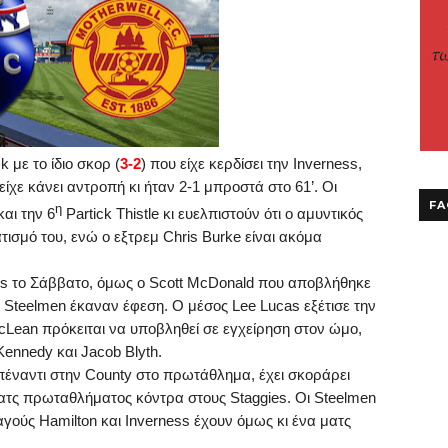
ck
με το ίδιο σκορ (
3-2
) που είχε κερδίσει την
Inverness
,
 είχε κάνει αντροπή κι ήταν 2-1 μπροστά στο
61’
. Οι
FA
η
αι την 6
Partick
Thistle
κι ευελπιστούν ότι ο αμυντικός
τισμό του, ενώ ο εξτρεμ
Chris
Burke
είναι ακόμα
s
το Σάββατο, όμως ο
Scott
McDonald
που αποβλήθηκε
ι
Steelmen
έκαναν έφεση. Ο μέσος
Lee
Lucas
εξέτισε την
cLean
πρόκειται να υποβληθεί σε εγχείρηση στον ώμο,
Kennedy
και
Jacob
Blyth
.
πέναντι στην
County
στο πρωτάθλημα, έχει σκοράρει
 ματς πρωταθλήματος κόντρα στους
Staggies
.
O
ι
Steelmen
ραγούς
Hamilton
και
Inverness
έχουν όμως κι ένα ματς