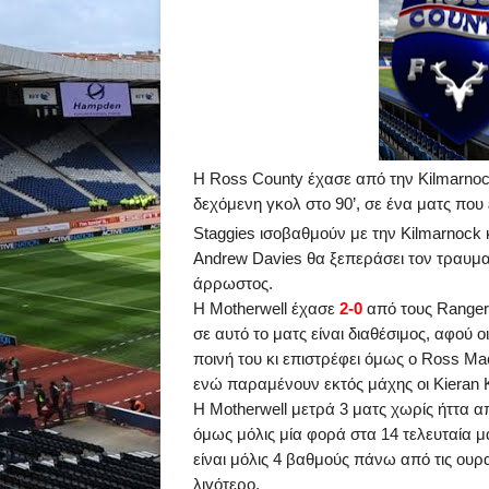
H
Ross
County
έχασε από την
Kilmarno
δεχόμενη γκολ στο
90’
, σε ένα ματς που
Staggies
ισοβαθμούν με την
Kilmarnock
κ
Andrew
Davies
θα ξεπεράσει τον τραυμα
άρρωστος.
H
Motherwell
έχασε
2-0
από τους
Ranger
σε αυτό το ματς είναι διαθέσιμος, αφού ο
ποινή του κι επιστρέφει όμως ο
Ross
Ma
ενώ παραμένουν εκτός μάχης οι
Kieran
Η
Motherwell
μετρά 3 ματς χωρίς ήττα α
όμως μόλις μία φορά στα 14 τελευταία
είναι μόλις 4 βαθμούς πάνω από τις ου
λιγότερο.