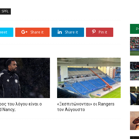
SPFL
P
weet
Share it
Share it
Pin it
ρος του λόγου είναι ο
«Ξεσπιτώνονται» οι Rangers
ed Nancy;
τον Αύγουστο