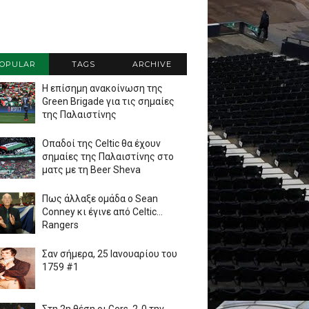
OPULAR
TAGS
ARCHIVE
Η επίσημη ανακοίνωση της
Green Brigade για τις σημαίες
της Παλαιστίνης
Οπαδοί της Celtic θα έχουν
σημαίες της Παλαιστίνης στο
ματς με τη Beer Sheva
Πως άλλαξε ομάδα ο Sean
Conney κι έγινε από Celtic...
Rangers
Σαν σήμερα, 25 Ιανουαρίου του
1759 #1