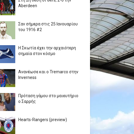
Στη 2η θέση οι Gers, 2-0 την
Aberdeen
Σαν σήμερα στις 25 Ιανουαρίου
του 1916 #2
Η Σκωτία έχει την αρχαιότερη
σημαία στον κόσμο
Ανανέωσε και ο Tremarco στην
Inverness
Πρόταση γάμου στο μαιευτήριο
ο Σαρρής
Hearts-Rangers (preview)