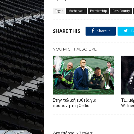
Tags :
Motherwell
Premiership
Ross County
SHARE THIS
Share it
T
YOU MIGHT ALSO LIKE
Στην τελική ευθεία για
Τι… μέ
προπονητή η Celtic
Wilfri
Δεν Υπάρχουν Σχόλια: