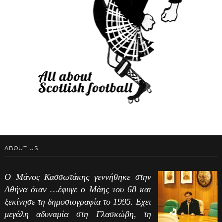
ABOUT US
Ο Μάνος Κασσωτάκης γεννήθηκε στην
Αθήνα όταν …έφυγε ο Μάης του 68 και
ξεκίνησε τη δημοσιογραφία το 1995. Εχει
μεγάλη αδυναμία στη Γλασκώβη, τη