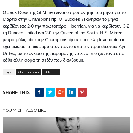
Ο
Jack
Ross
της
St
Mirren
είναι ο προπονητής του μήνα για το
Μάρτιο στην
Championship
.
O
ι
Buddies
ξεκίνησαν το μήνα
κερδίζοντας 2-0 την πρωτοπόρο
Hibernian
, για να κερδίσουν 3-2
τη
Dundee
United
και 2-0 την
Queen
of
the
South
. Η
St
Mirren
μετρά μόλις μία στην
Championship
από τα τέλη Ιανουαρίου κι
έχει μειώσει τη διαφορά στον πόντο από την προτελευταία
Ayr
United
, με το όνειρο της παραμονής να είναι πιο ζωντανό από
κάθε άλλη φορά τη σεζόν που διανύουμε.
Tags :
Championship
St Mirren
SHARE THIS
YOU MIGHT ALSO LIKE