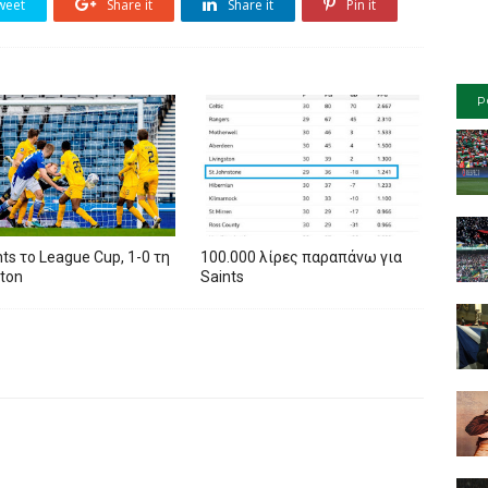
weet
Share it
Share it
Pin it
P
nts το League Cup, 1-0 τη
100.000 λίρες παραπάνω για
ston
Saints