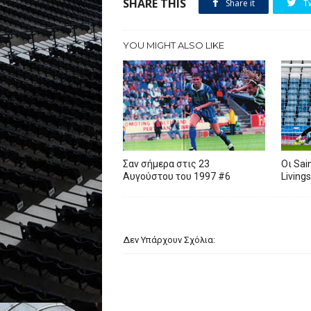
SHARE THIS
Share it
T
YOU MIGHT ALSO LIKE
Σαν σήμερα στις 23
Oι Sai
Αυγούστου του 1997 #6
Living
Δεν Υπάρχουν Σχόλια: