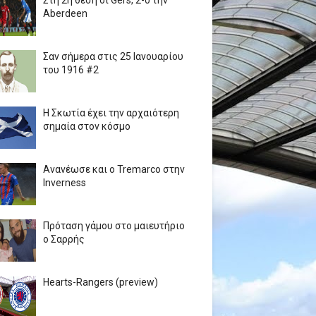
Στη 2η θέση οι Gers, 2-0 την
Aberdeen
Σαν σήμερα στις 25 Ιανουαρίου
του 1916 #2
Η Σκωτία έχει την αρχαιότερη
σημαία στον κόσμο
Ανανέωσε και ο Tremarco στην
Inverness
Πρόταση γάμου στο μαιευτήριο
ο Σαρρής
Hearts-Rangers (preview)