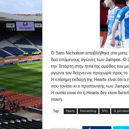
Ο
Sam
Nicholson
αποβλήθηκε στο ματς
δύο επόμενους αγώνες των
Jampos
.
O
2
την Τετάρτη στην ήττα της ομάδας του μ
αγώνα τον δείχνει να προχωρά προς το 
Η επίσημη εκδοχή της
Hearts
είναι ότι ο
που τονίσει κι ο προπονητής των
Jampo
H
o
υσία είναι ότι η
Hearts
δεν είναι διατε
ποινή.
Tags :
Hearts
Premiership
SPFL
St Johnsto