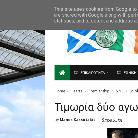
Ο,ΤΙ ΑΦΟΡΑ ΤΗ ΣΚΩΤΙΑ ΘΑ ΤΟ ΒΡΕΙΣ ΜΟΝΟ ΕΔΩ...
This site uses cookies from Google to d
are shared with Google along with perf
statistics, and to detect and address a
ΕΠΙΚΑΙΡΟΤΗΤΑ
ΕΘΝΙΚΗ 
Home
Hearts
Premiership
SPFL
St J
Τιμωρία δύο αγω
by
Manos Kassotakis
9 years ago