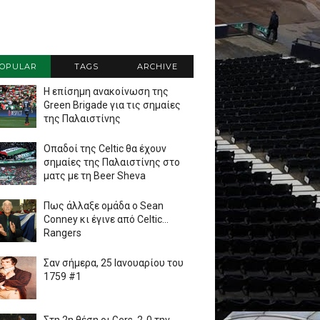
OPULAR
TAGS
ARCHIVE
Η επίσημη ανακοίνωση της
Green Brigade για τις σημαίες
της Παλαιστίνης
Οπαδοί της Celtic θα έχουν
σημαίες της Παλαιστίνης στο
ματς με τη Beer Sheva
Πως άλλαξε ομάδα ο Sean
Conney κι έγινε από Celtic...
Rangers
Σαν σήμερα, 25 Ιανουαρίου του
1759 #1