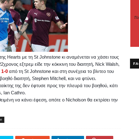
 της
Hearts
με τη
St
Johnstone
κι αναμένεται να χάσει τους
2χρονος εξτρεμ είδε την κόκκινη του διαιτητή,
Nick
Walsh
,
FA
ε
1-0
από τη
St
Johnstone
και στη συνέχεια το βίντεο του
βοηθό διαιτητή,
Stephen
Mitchell
, και να φτύνει.
 παίκτης της δεν έφτυσε προς την πλευρά του βοηθού, κάτι
s
,
Ian
Cathro
.
θειμένη να κάνει έφεση, οπότε ο
Nicholson
θα εκτρίσει την
ne