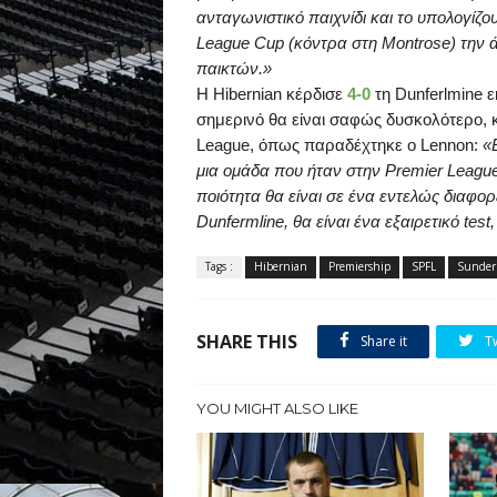
ανταγωνιστικό παιχνίδι και το υπολογίζο
League
Cup
(κόντρα στη
Montrose
) την
παικτών.»
Η
Hibernian
κέρδισε
4-0
τη
Dunferlmine
ε
σημερινό θα είναι σαφώς δυσκολότερο, 
League
, όπως παραδέχτηκε ο
Lennon
:
«
μια
ομάδα
που
ήταν
στην
Premier Leagu
ποιότητα
θα
είναι
σε
ένα
εντελώς
διαφορ
Dunfermline,
θα
είναι
ένα
εξαιρετικό
test
Tags :
Hibernian
Premiership
SPFL
Sunder
SHARE THIS
Share it
T
YOU MIGHT ALSO LIKE