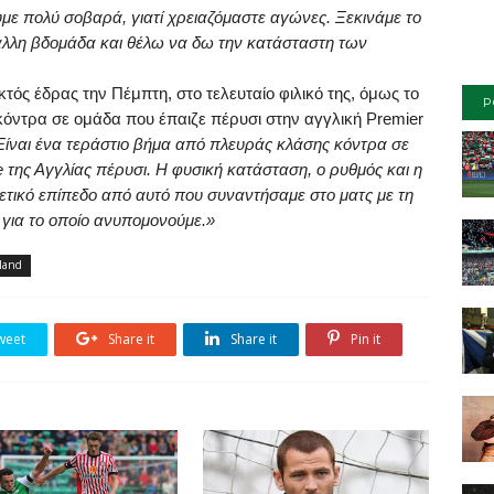
υμε πολύ σοβαρά, γιατί χρειαζόμαστε αγώνες. Ξεκινάμε το
 άλλη βδομάδα και θέλω να δω την κατάσταστη των
κτός έδρας την Πέμπτη, στο τελευταίο φιλικό της, όμως το
P
κόντρα σε ομάδα που έπαιζε πέρυσι στην αγγλική
Premier
E
ίναι
ένα
τεράστιο
βήμα
από
πλευράς
κλάσης
κόντρα
σε
e
της
Αγγλίας
πέρυσι
.
Η
φυσική
κατάσταση
,
ο
ρυθμός
και
η
ετικό
επίπεδο
από
αυτό
που
συναντήσαμε
στο
ματς
με
τη
,
για
το
οποίο
ανυπομονούμε
.»
land
weet
Share it
Share it
Pin it