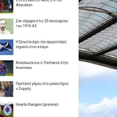
Στη 2η θέση οι Gers, 2-0 την
Aberdeen
Σαν σήμερα στις 25 Ιανουαρίου
του 1916 #2
Η Σκωτία έχει την αρχαιότερη
σημαία στον κόσμο
Ανανέωσε και ο Tremarco στην
Inverness
Πρόταση γάμου στο μαιευτήριο
ο Σαρρής
Hearts-Rangers (preview)