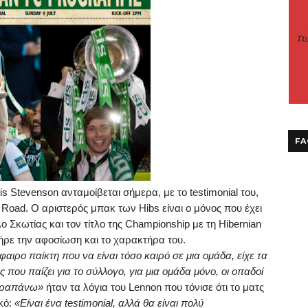
FA
is
Stevenson
ανταμοίβεται σήμερα, με το
testimonial
του,
Road
.
O
αριστερός μπακ των
Hibs
είναι ο μόνος που έχει
λο Σκωτίας και τον τίτλο της
Championship
με τη
Hibernian
ξήρε την αφοσίωση και το χαρακτήρα του.
ιρο παίκτη που να είναι τόσο καιρό σε μια ομάδα, είχε τα
που παίζει για το σύλλογο, για μια ομάδα μόνο, οι οπαδοί
 παραπάνω»
ήταν τα λόγια του
Lennon
που τόνισε ότι το ματς
ικό:
«Είναι ένα
testimonial
, αλλά θα είναι πολύ