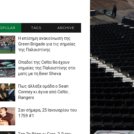
OPULAR
TAGS
ARCHIVE
Η επίσημη ανακοίνωση της
Green Brigade για τις σημαίες
της Παλαιστίνης
Οπαδοί της Celtic θα έχουν
σημαίες της Παλαιστίνης στο
ματς με τη Beer Sheva
Πως άλλαξε ομάδα ο Sean
Conney κι έγινε από Celtic...
Rangers
Σαν σήμερα, 25 Ιανουαρίου του
1759 #1