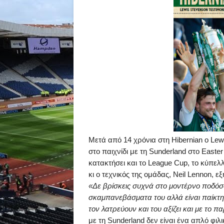
M
ετά από 14 χρόνια στη
Hibernian
o
Lew
στο παιχνίδι με τη
Sunderland
στο
Easter
κατακτήσει και το
League
Cup
, το κύπελ
κι ο τεχνικός της ομάδας,
Neil
Lennon
, ε
«Δε βρίσκεις συχνά στο μοντέρνο ποδόσφα
σκαμπανεβάσματα του αλλά είναι παίκτης 
τον λατρεύουν και του αξίζει και με το
με τη
Sunderland
δεν είναι ένα απλό φιλ