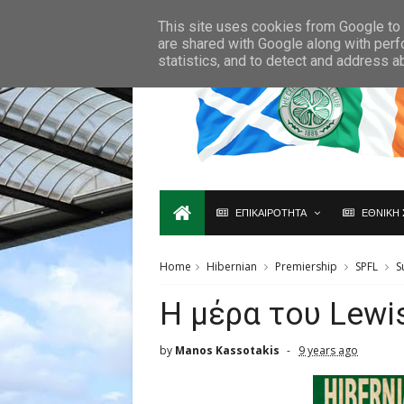
Ο,ΤΙ ΑΦΟΡΑ ΤΗ ΣΚΩΤΙΑ ΘΑ ΤΟ ΒΡΕΙΣ ΜΟΝΟ ΕΔΩ...
This site uses cookies from Google to d
are shared with Google along with perf
statistics, and to detect and address a
ΕΠΙΚΑΙΡΟΤΗΤΑ
ΕΘΝΙΚΗ 
Home
Hibernian
Premiership
SPFL
S
H μέρα του Lewi
by
Manos Kassotakis
9 years ago