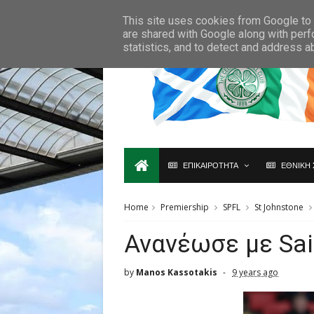
Ο,ΤΙ ΑΦΟΡΑ ΤΗ ΣΚΩΤΙΑ ΘΑ ΤΟ ΒΡΕΙΣ ΜΟΝΟ ΕΔΩ...
This site uses cookies from Google to d
are shared with Google along with perf
statistics, and to detect and address a
ΕΠΙΚΑΙΡΟΤΗΤΑ
ΕΘΝΙΚΗ 
Home
Premiership
SPFL
St Johnstone
Ανανέωσε με Sai
by
Manos Kassotakis
9 years ago