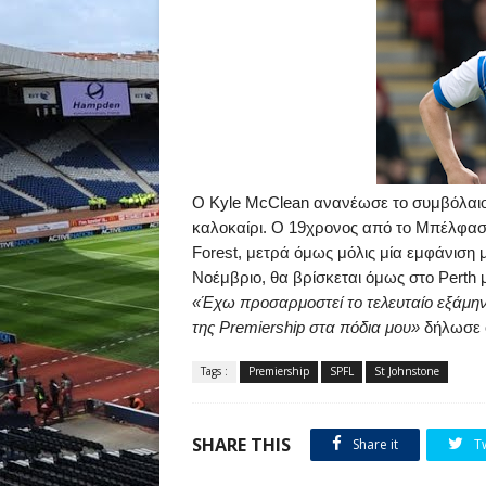
O
Kyle
McClean
ανανέωσε το συμβόλαιο
καλοκαίρι. Ο 19χρονος από το Μπέλφασ
Forest
, μετρά όμως μόλις μία εμφάνιση 
Νοέμβριο, θα βρίσκεται όμως στο
Perth
«Έχω προσαρμοστεί το τελευταίο εξάμην
της
Premiership
στα πόδια μου»
δήλωσε 
Tags :
Premiership
SPFL
St Johnstone
SHARE THIS
Share it
T