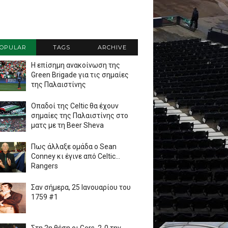
OPULAR
TAGS
ARCHIVE
Η επίσημη ανακοίνωση της
Green Brigade για τις σημαίες
της Παλαιστίνης
Οπαδοί της Celtic θα έχουν
σημαίες της Παλαιστίνης στο
ματς με τη Beer Sheva
Πως άλλαξε ομάδα ο Sean
Conney κι έγινε από Celtic...
Rangers
Σαν σήμερα, 25 Ιανουαρίου του
1759 #1