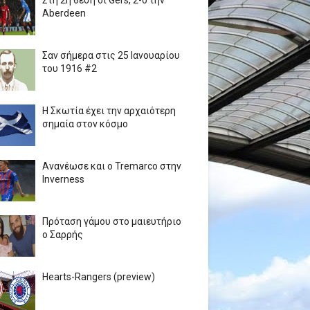
Στη 2η θέση οι Gers, 2-0 την
Aberdeen
Σαν σήμερα στις 25 Ιανουαρίου
του 1916 #2
Η Σκωτία έχει την αρχαιότερη
σημαία στον κόσμο
Ανανέωσε και ο Tremarco στην
Inverness
Πρόταση γάμου στο μαιευτήριο
ο Σαρρής
Hearts-Rangers (preview)