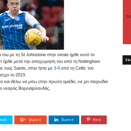
 του με τη
St
Johnstone
στην οποία ήρθε αυτό το
FA
τ ήρθε μετά την αποχώρηση του από τη
Nottingham
με τους
Saints
, στην ήττα με
3-0
από τη
Celtic
τον
μέχρι το 2019.
ο και θέλω να μπω στην πρώτη ομάδα, να χει παιχνίδια
ο νεαρός Βορειοϊρλανδός.
weet
Share it
Share it
Pin it