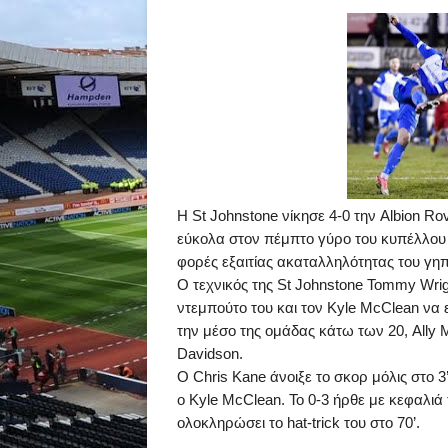
Η
St
Johnstone
νίκησε 4-0 την
Albion
Rov
εύκολα στον πέμπτο γύρο του κυπέλλου 
φορές εξαιτίας ακαταλληλότητας του γη
Ο τεχνικός της
St
Johnstone
Tommy
Wrig
ντεμπούτο του και τον
Kyle
McClean
να 
την μέσο της ομάδας κάτω των 20,
Ally
Davidson
.
Ο
Chris
Kane
άνοιξε το σκορ μόλις στο
3’
ο
Kyle
McClean
. Το 0-3 ήρθε με κεφαλιά
ολοκληρώσει το
hat
-
trick
του στο
70’
.