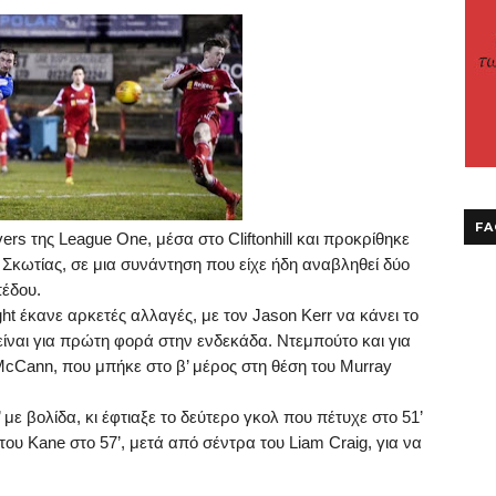
FA
ers
της
League
One
, μέσα στο
Cliftonhill
και προκρίθηκε
Σκωτίας, σε μια συνάντηση που είχε ήδη αναβληθεί δύο
πέδου.
ht
έκανε αρκετές αλλαγές, με τον
Jason
Kerr
να κάνει το
είναι για πρώτη φορά στην ενδεκάδα. Ντεμπούτο και για
McCann
, που μπήκε στο β’ μέρος στη θέση του
Murray
με βολίδα, κι έφτιαξε το δεύτερο γκολ που πέτυχε στο
51’
 του
Kane
στο
57’
, μετά από σέντρα του
Liam
Craig
, για να