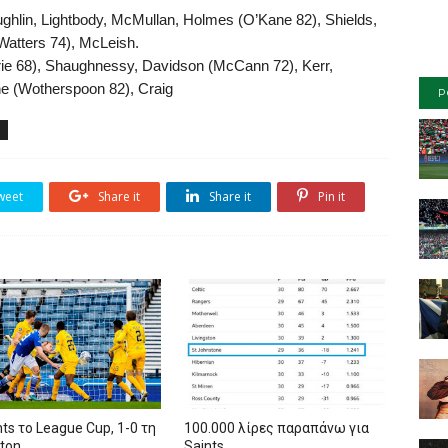
lin, Lightbody, McMullan, Holmes (O’Kane 82), Shields,
(Watters 74), McLeish.
 68), Shaughnessy, Davidson (McCann 72), Kerr,
e (Wotherspoon 82), Craig
P
weet
Share it
Share it
Pin it
nts το League Cup, 1-0 τη
100.000 λίρες παραπάνω για
ston
Saints