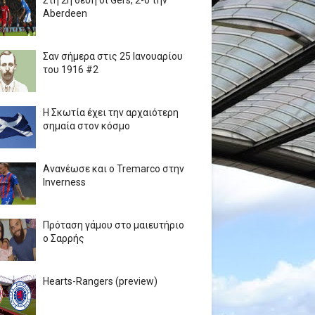
Στη 2η θέση οι Gers, 2-0 την
Aberdeen
Σαν σήμερα στις 25 Ιανουαρίου
του 1916 #2
Η Σκωτία έχει την αρχαιότερη
σημαία στον κόσμο
Ανανέωσε και ο Tremarco στην
Inverness
Πρόταση γάμου στο μαιευτήριο
ο Σαρρής
Hearts-Rangers (preview)