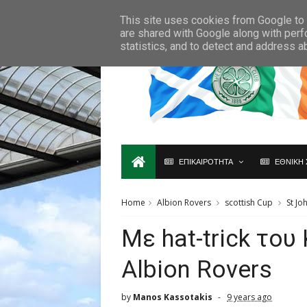
Ο,ΤΙ ΑΦΟΡΑ ΤΗ ΣΚΩΤΙΑ ΘΑ ΤΟ ΒΡΕΙΣ ΜΟΝΟ ΕΔΩ...
This site uses cookies from Google to d
are shared with Google along with perf
statistics, and to detect and address a
ΕΠΙΚΑΙΡΟΤΗΤΑ
ΕΘΝΙΚΗ 
Home
Albion Rovers
scottish Cup
St Jo
Με hat-trick του 
Albion Rovers
by
Manos Kassotakis
9 years ago