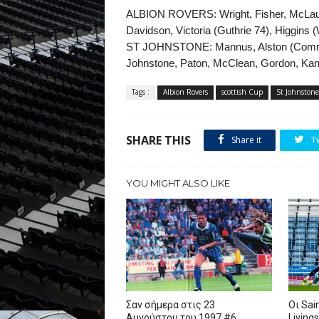
ALBION ROVERS: Wright, Fisher, McLaugh
Davidson, Victoria (Guthrie 74), Higgins 
ST JOHNSTONE: Mannus, Alston (Comrie
Johnstone, Paton, McClean, Gordon, Kan
Tags :
Albion Rovers
scottish Cup
St Johnstone
SHARE THIS
Share it
T
YOU MIGHT ALSO LIKE
Σαν σήμερα στις 23
Oι Sai
Αυγούστου του 1997 #6
Living