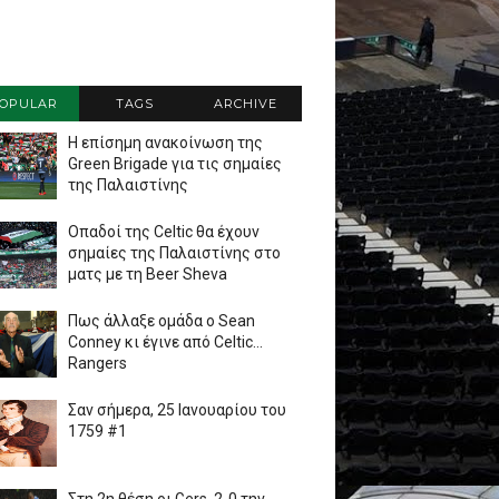
OPULAR
TAGS
ARCHIVE
Η επίσημη ανακοίνωση της
Green Brigade για τις σημαίες
της Παλαιστίνης
Οπαδοί της Celtic θα έχουν
σημαίες της Παλαιστίνης στο
ματς με τη Beer Sheva
Πως άλλαξε ομάδα ο Sean
Conney κι έγινε από Celtic...
Rangers
Σαν σήμερα, 25 Ιανουαρίου του
1759 #1