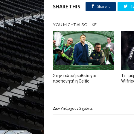
SHARE THIS
Share it
T
YOU MIGHT ALSO LIKE
Στην τελική ευθεία για
Τι… μέ
προπονητή η Celtic
Wilfri
Δεν Υπάρχουν Σχόλια: