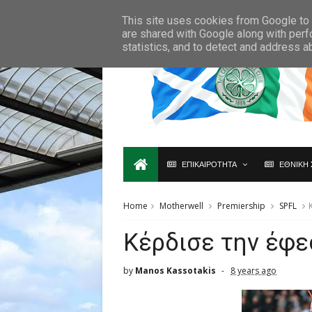
Ο,ΤΙ ΑΦΟΡΑ ΤΗ ΣΚΩΤΙΑ ΘΑ ΤΟ ΒΡΕΙΣ ΜΟΝΟ ΕΔΩ...
This site uses cookies from Google to d
are shared with Google along with perf
statistics, and to detect and address a
ΕΠΙΚΑΙΡΟΤΗΤΑ
ΕΘΝΙΚΗ 
Home
Motherwell
Premiership
SPFL
Kέρδισε την έφε
by
Manos Kassotakis
8 years ago