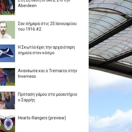
Στη 2η θέση οι Gers, 2-0 την
Aberdeen
Σαν σήμερα στις 25 Ιανουαρίου
του 1916 #2
Η Σκωτία έχει την αρχαιότερη
σημαία στον κόσμο
Ανανέωσε και ο Tremarco στην
Inverness
Πρόταση γάμου στο μαιευτήριο
ο Σαρρής
Hearts-Rangers (preview)