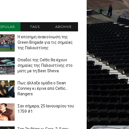
OPULAR
TAGS
ARCHIVE
Η επίσημη ανακοίνωση της
Green Brigade για τις σημαίες
της Παλαιστίνης
Οπαδοί της Celtic θα έχουν
σημαίες της Παλαιστίνης στο
ματς με τη Beer Sheva
Πως άλλαξε ομάδα ο Sean
Conney κι έγινε από Celtic...
Rangers
Σαν σήμερα, 25 Ιανουαρίου του
1759 #1