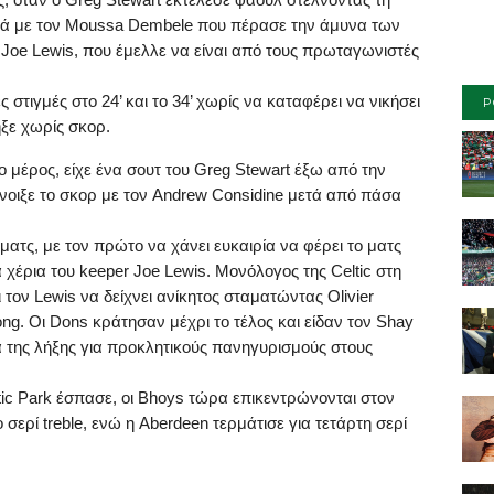
ά με τον
Moussa
Dembele
που πέρασε την άμυνα των
,
Joe
Lewis
, που έμελλε να είναι από τους πρωταγωνιστές
ς στιγμές στο
24’
και το
34’
χωρίς να καταφέρει να νικήσει
P
ηξε χωρίς σκορ.
 μέρος, είχε ένα σουτ του
Greg
Stewart
έξω από την
νοιξε το σκορ με τον
Andrew
Considine
μετά από πάσα
ματς, με τον πρώτο να χάνει ευκαιρία να φέρει το ματς
 χέρια του
keeper
Joe
Lewis
. Μονόλογος της
Celtic
στη
ι τον
Lewis
να δείχνει ανίκητος σταματώντας
Olivier
ong
.
O
ι
Dons
κράτησαν μέχρι το τέλος και είδαν τον
Shay
 της λήξης για προκλητικούς πανηγυρισμούς στους
ic
Park
έσπασε, οι
Bhoys
τώρα επικεντρώνονται στον
ο σερί
treble
, ενώ η
Aberdeen
τερμάτισε για τετάρτη σερί