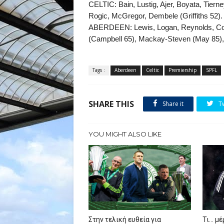
CELTIC:
Bain, Lustig, Ajer, Boyata, Tier
Rogic, McGregor, Dembele (Griffiths 52).
ABERDEEN:
Lewis, Logan, Reynolds, Co
(Campbell 65), Mackay-Steven (May 85)
Tags :
Aberdeen
Celtic
Premiership
SPFL
SHARE THIS
Share it
T
YOU MIGHT ALSO LIKE
Στην τελική ευθεία για
Τι… μέ