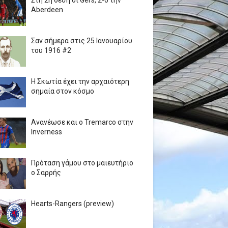
Στη 2η θέση οι Gers, 2-0 την
Aberdeen
Σαν σήμερα στις 25 Ιανουαρίου
του 1916 #2
Η Σκωτία έχει την αρχαιότερη
σημαία στον κόσμο
Ανανέωσε και ο Tremarco στην
Inverness
Πρόταση γάμου στο μαιευτήριο
ο Σαρρής
Hearts-Rangers (preview)