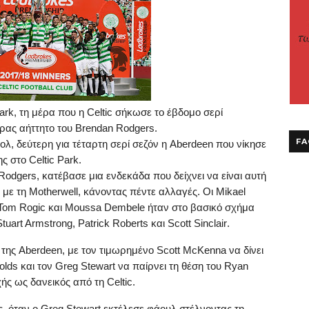
ark
, τη μέρα που η
Celtic
σήκωσε το έβδομο σερί
ρας αήττητο του
Brendan
Rodgers
.
FA
ολ, δεύτερη για τέταρτη σερί σεζόν η
Aberdeen
που νίκησε
της στο
Celtic
Park
.
Rodgers
, κατέβασε μια ενδεκάδα που δείχνει να είναι αυτή
 με τη
Motherwell
, κάνοντας πέντε αλλαγές.
O
ι
Mikael
Tom
Rogic
και
Moussa
Dembele
ήταν στο βασικό σχήμα
Stuart
Armstrong
,
Patrick
Roberts
και
Scott
Sinclair
.
 της
Aberdeen
, με τον τιμωρημένο
Scott
McKenna
να δίνει
olds
και τον
Greg
Stewart
να παίρνει τη θέση του
Ryan
χής ως δανεικός από τη
Celtic
.
ς, όταν ο
Greg
Stewart
εκτέλεσε φάουλ στέλνοντας τη