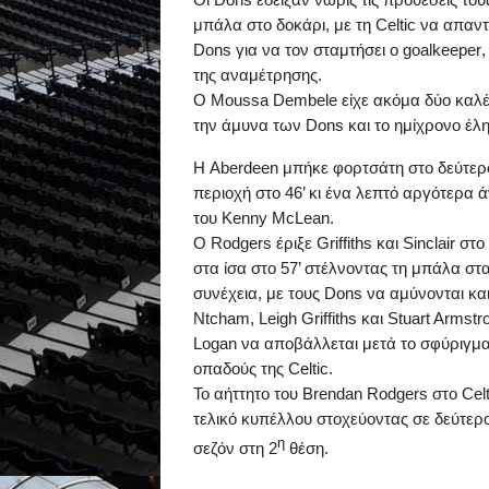
μπάλα στο δοκάρι, με τη
Celtic
να απαντ
Dons
για να τον σταμτήσει ο
goalkeeper
της αναμέτρησης.
Ο
Moussa
Dembele
είχε ακόμα δύο καλέ
την άμυνα των
Dons
και το ημίχρονο έλ
Η
Aberdeen
μπήκε φορτσάτη στο δεύτερο
περιοχή στο
46’
κι ένα λεπτό αργότερα ά
του
Kenny
McLean
.
O
Rodgers
έριξε
Griffiths
και
Sinclair
στο 
στα ίσα στο
57’
στέλνοντας τη μπάλα στα
συνέχεια, με τους
Dons
να αμύνονται κα
Ntcham
,
Leigh
Griffiths
και
Stuart
Armstr
Logan
να αποβάλλεται μετά το σφύριγμα
οπαδούς της
Celtic
.
Το αήττητο του
Brendan
Rodgers
στο
Celt
τελικό κυπέλλου στοχεύοντας σε δεύτερ
η
σεζόν στη 2
θέση.