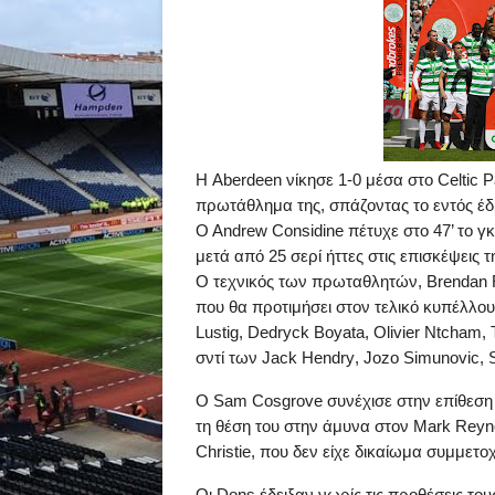
Η
Aberdeen
νίκησε 1-0 μέσα στο
Celtic
P
πρωτάθλημα της, σπάζοντας το εντός έδ
O
Andrew
Considine
πέτυχε στο
47’
το γκ
μετά από 25 σερί ήττες στις επισκέψεις 
Ο τεχνικός των πρωταθλητών,
Brendan
που θα προτιμήσει στον τελικό κυπέλλου
Lustig
,
Dedryck
Boyata
,
Olivier
Ntcham
,
σντί των
Jack
Hendry
,
Jozo
Simunovic
,
Ο
Sam
Cosgrove
συνέχισε στην επίθεση
τη θέση του στην άμυνα στον
Mark
Reyn
Christie
, που δεν είχε δικαίωμα συμμετο
O
ι
Dons
έδειξαν νωρίς τις προθέσεις του