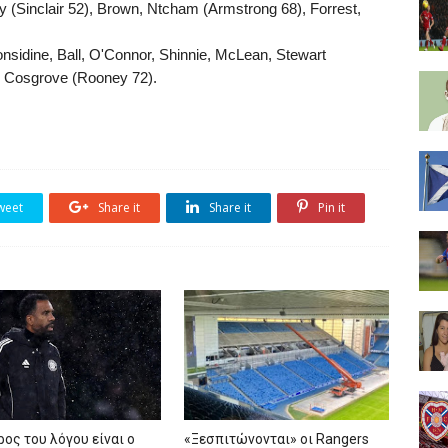
ney (Sinclair 52), Brown, Ntcham (Armstrong 68), Forrest,
nsidine, Ball, O'Connor, Shinnie, McLean, Stewart
, Cosgrove (Rooney 72).
weet
Share it
Share it
Pin it
ρος του λόγου είναι ο
«Ξεσπιτώνονται» οι Rangers