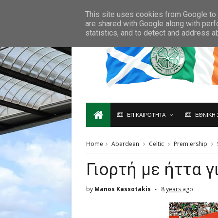
Ο,ΤΙ ΑΦΟΡΑ ΤΗ ΣΚΩΤΙΑ ΘΑ ΤΟ ΒΡΕΙΣ ΜΟΝΟ ΕΔΩ...
This site uses cookies from Google to d
are shared with Google along with perf
statistics, and to detect and address a
ΕΠΙΚΑΙΡΟΤΗΤΑ
ΕΘΝΙΚΗ 
Home
Aberdeen
Celtic
Premiership
Γιορτή με ήττα γ
by
Manos Kassotakis
8 years ago