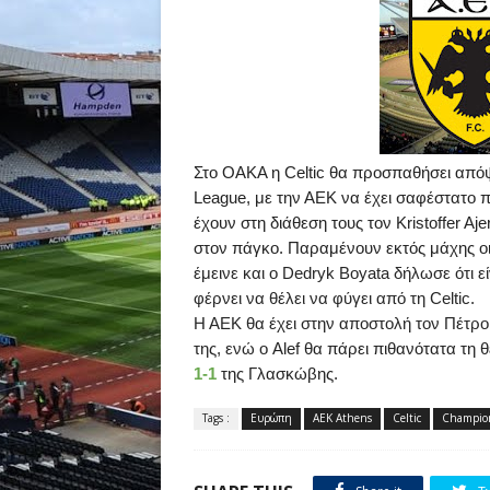
Στο ΟΑΚΑ η
Celtic
θα προσπαθήσει απόψ
League
, με την ΑΕΚ να έχει σαφέστατο
έχουν στη διάθεση τους τον
Kristoffer
Aje
στον πάγκο. Παραμένουν εκτός μάχης ο
έμεινε και ο
Dedryk
Boyata
δήλωσε ότι ε
φέρνει να θέλει να φύγει από τη
Celtic
.
H
AEK
θα έχει στην αποστολή τον Πέτρ
της, ενώ ο
Alef θα πάρει πιθανότατα τη
1-1
της Γλασκώβης.
Tags :
Ευρώπη
AEK Athens
Celtic
Champion