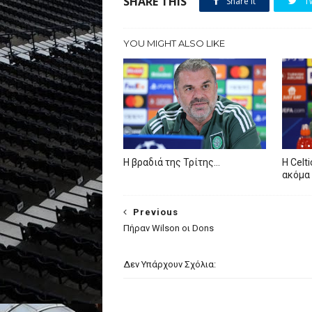
SHARE THIS
Share it
T
YOU MIGHT ALSO LIKE
Η βραδιά της Τρίτης…
Η Celt
ακόμα 
Previous
Πήραν Wilson oι Dons
Δεν Υπάρχουν Σχόλια: