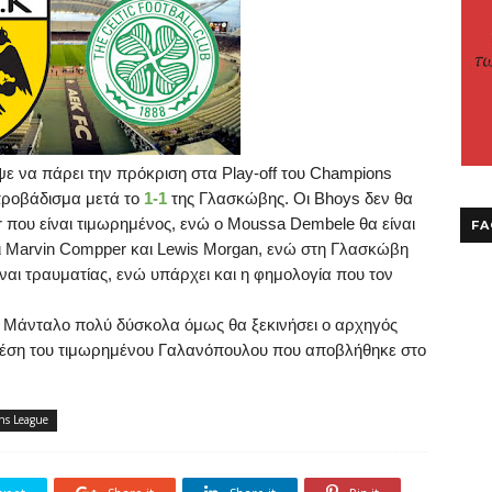
ε να πάρει την πρόκριση στα
Play
-
off
του
Champions
 προβάδισμα μετά το
1-1
της Γλασκώβης. Οι
Bhoys
δεν θα
r
που είναι τιμωρημένος, ενώ ο Moussa Dembele θα είναι
FA
ι
Marvin Compper και Lewis Morgan, ενώ στη Γλασκώβη
ίναι τραυματίας, ενώ υπάρχει και η φημολογία που τον
ο Μάνταλο πολύ δύσκολα όμως θα ξεκινήσει ο αρχηγός
 θέση του τιμωρημένου Γαλανόπουλου που αποβλήθηκε στο
s League