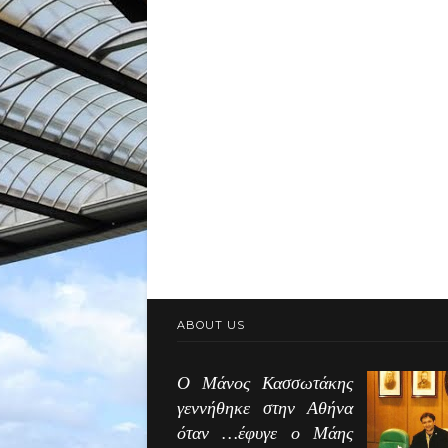
ABOUT US
Ο Μάνος Κασσωτάκης
γεννήθηκε στην Αθήνα
όταν …έφυγε ο Μάης