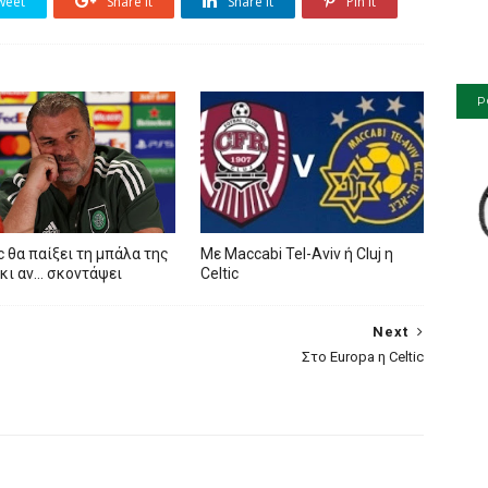
weet
Share it
Share it
Pin it
P
ic θα παίξει τη μπάλα της
Mε Maccabi Tel-Aviv ή Cluj η
κι αν… σκοντάψει
Celtic
Next
Στο Europa η Celtic