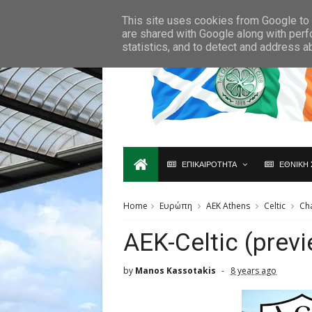
Ο,ΤΙ ΑΦΟΡΑ ΤΗ ΣΚΩΤΙΑ ΘΑ ΤΟ ΒΡΕΙΣ ΜΟΝΟ ΕΔΩ...
This site uses cookies from Google to d
are shared with Google along with perf
statistics, and to detect and address a
ΕΠΙΚΑΙΡΟΤΗΤΑ
ΕΘΝΙΚΗ 
Home
Ευρώπη
AEK Athens
Celtic
Ch
AEK-Celtic (prev
by
Manos Kassotakis
8 years ago