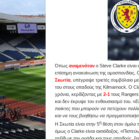
Όπως
αναμενόταν
ο
Steve
Clarke
είναι
επίσημη ανακοίνωση της ομοσπονδίας. 
Σκωτία
, υπέγραψε τριετές συμβόλαιο με
του στους οπαδούς της
Kilmarnock
.
O
Cl
χρόνια, κερδίζοντας με
2-1
τους
Rangers
και δεν έκρυψε τον ενθουσιασμό του.
«Ε
παίκτες που μπορούν να πετύχουν πολλά
και να τους βοηθήσω να πραγματοποιήσου
η
Η Σκωτία είναι στην 5
θέση στον όμιλο 
όμως ο
Clarke
είναι αισιόδοξος.
«Πιστεύω
ταξίδι με την ομάδα και τους οπαδούς, 