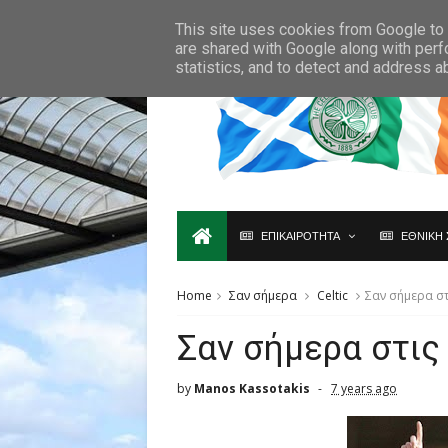
Ο,ΤΙ ΑΦΟΡΑ ΤΗ ΣΚΩΤΙΑ ΘΑ ΤΟ ΒΡΕΙΣ ΜΟΝΟ ΕΔΩ...
This site uses cookies from Google to d
are shared with Google along with perf
statistics, and to detect and address a
ΕΠΙΚΑΙΡΟΤΗΤΑ
ΕΘΝΙΚΗ 
Home
Σαν σήμερα
Celtic
Σαν σήμερα στ
Σαν σήμερα στις
by
Manos Kassotakis
7 years ago