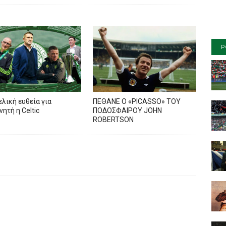
P
ελική ευθεία για
ΠΕΘΑΝΕ Ο «PICASSO» TOY
ητή η Celtic
ΠΟΔΟΣΦΑΙΡΟΥ JOHN
ROBERTSON