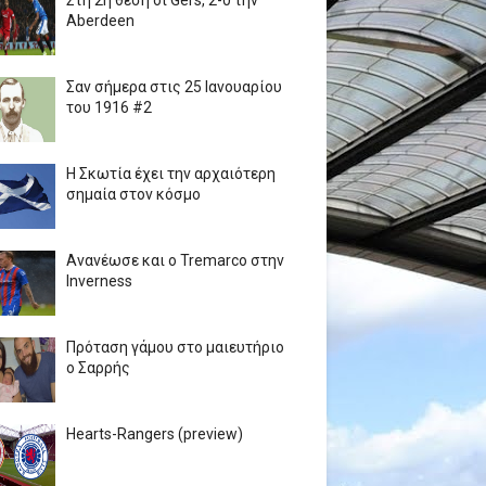
Στη 2η θέση οι Gers, 2-0 την
Aberdeen
Σαν σήμερα στις 25 Ιανουαρίου
του 1916 #2
Η Σκωτία έχει την αρχαιότερη
σημαία στον κόσμο
Ανανέωσε και ο Tremarco στην
Inverness
Πρόταση γάμου στο μαιευτήριο
ο Σαρρής
Hearts-Rangers (preview)