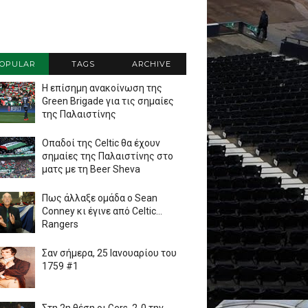
OPULAR
TAGS
ARCHIVE
Η επίσημη ανακοίνωση της
Green Brigade για τις σημαίες
της Παλαιστίνης
Οπαδοί της Celtic θα έχουν
σημαίες της Παλαιστίνης στο
ματς με τη Beer Sheva
Πως άλλαξε ομάδα ο Sean
Conney κι έγινε από Celtic...
Rangers
Σαν σήμερα, 25 Ιανουαρίου του
1759 #1