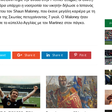
 άρα υπάρχει η νοοτροπία του νικητή»
δήλωσε ο Ισπανός
του τον
Shaun
Maloney,
που έκανε μεγάλη καριέρα με τη
α της Σκωτίας πετυχαίνοντας 7 γκολ. Ο
Maloney
ήταν
σε το κύπελλο Αγγλίας με τον
Martinez
στον πάγκο.
P
weet
Share it
Share it
Pin it