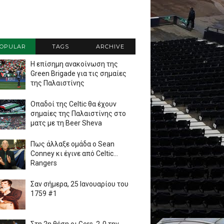
OPULAR
TAGS
ARCHIVE
Η επίσημη ανακοίνωση της
Green Brigade για τις σημαίες
της Παλαιστίνης
Οπαδοί της Celtic θα έχουν
σημαίες της Παλαιστίνης στο
ματς με τη Beer Sheva
Πως άλλαξε ομάδα ο Sean
Conney κι έγινε από Celtic...
Rangers
Σαν σήμερα, 25 Ιανουαρίου του
1759 #1