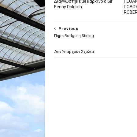
Διαγνώστηκε με καρκίνο ο Sir
ΠΕΘΑΝ
Kenny Dalglish
ΠΟΔΟΣ
ROBE
Previous
Πήρε Rodger η Stirling
Δεν Υπάρχουν Σχόλια: