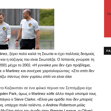
FA
tinez
, ξέρει πολύ καλά τη Σκωτία κι έχει πολλούς δεσμούς
 και η σύζυγος του είναι Σκωτσέζα. Ο Ισπανός γνώρισε τη
2001 μέχρι το 2002.
«Η γυναίκα μου δεν έχει πρόβλημα,
ε ο
Martinez
και συνέχισε χαριτολογώντας:
«Στο σπίτι δεν
πίζω πάντως όταν γυρίσω σπίτι να είναι όλοι
 το Καζακστάν σε ένα φιλικό πέρυσι τον Σεπτέμβριο είχε
pden
Park
, όμως ο
Martinez
κάθε άλλο παρά υποτιμά τους
 πάγκο ο
Steve
Clarke
.
«Είναι μια ομάδα που δεν μπορείς
ερη, υπάρχει πολύ ταλέντο, ο
Andrew
Robertson
μόλις
McGinn
πήρε την άνοδο στην
Premier
League
, οι
Oliver
)