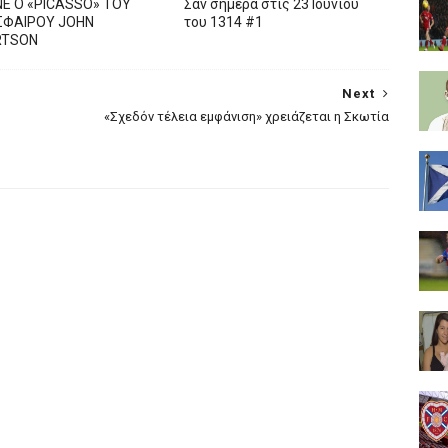
Ε Ο «PICASSO» TOY
Σαν σήμερα στις 23 Ιουνίου
ΦΑΙΡΟΥ JOHN
του 1314 #1
RTSON
Next
«Σχεδόν τέλεια εμφάνιση» χρειάζεται η Σκωτία