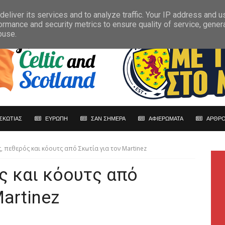
eliver its services and to analyze traffic. Your IP address and 
ormance and security metrics to ensure quality of service, gene
buse.
ΣΚΩΤΙΑΣ
ΕΥΡΩΠΗ
ΣΑΝ ΣΗΜΕΡΑ
ΑΦΙΕΡΩΜΑΤΑ
ΑΡΘΡΟ
, πεθερός και κόουτς από Σκωτία για τον Martinez
ς και κόουτς από
artinez