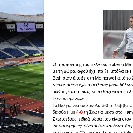
Ο προπονητής του Βελγίου,
Roberto
Mar
με τη χώρα, αφού έχει παίξει μπάλα εκεί
Beth
όταν έπαιζε στη
Motherwell
από το 
περισσότερο έχει ο πεθερός μου»
δήλωσ
μιλάμε μετά το ματς με το Καζακστάν, ελ
εκνευρισμένοι.»
Το Βέλγιο νίκησε εύκολα 3-0 το Σάββατο
διασύρει με
4-0
τη Σκωτία μέσα στο
Ham
Σκωτσέζους, ειδικά τώρα που είναι στον
να υποτιμήσεις, γίνεται όλο και δυνατότ
κατέκτησε το
Champions
League
, ο
John