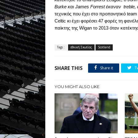
Burke
και
James
Forrest
έκαναν
treble
,
τεχνικός που έχει στο προπονητικό
team
Celtic
κι έχει φορέσει 47 φορές τη φανέλ
παίκτης της
Wigan
το 2013 όταν κατέκτη
Tags :
εθνική Σκωτίας
Scotland
SHARE THIS
Share it
T
YOU MIGHT ALSO LIKE