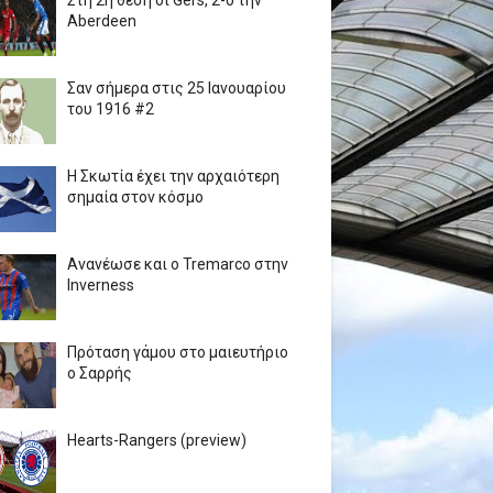
Στη 2η θέση οι Gers, 2-0 την
Aberdeen
Σαν σήμερα στις 25 Ιανουαρίου
του 1916 #2
Η Σκωτία έχει την αρχαιότερη
σημαία στον κόσμο
Ανανέωσε και ο Tremarco στην
Inverness
Πρόταση γάμου στο μαιευτήριο
ο Σαρρής
Hearts-Rangers (preview)