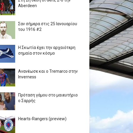
Στη 2η θέση οι Gers, 2-0 την
Aberdeen
Σαν σήμερα στις 25 Ιανουαρίου
του 1916 #2
Η Σκωτία έχει την αρχαιότερη
σημαία στον κόσμο
Ανανέωσε και ο Tremarco στην
Inverness
Πρόταση γάμου στο μαιευτήριο
ο Σαρρής
Hearts-Rangers (preview)