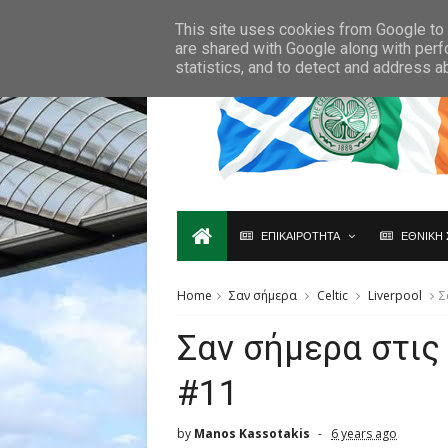
Ο,ΤΙ ΑΦΟΡΑ ΤΗ ΣΚΩΤΙΑ ΘΑ ΤΟ ΒΡΕΙΣ ΜΟΝΟ ΕΔΩ...
This site uses cookies from Google to d
are shared with Google along with perf
statistics, and to detect and address a
ΕΠΙΚΑΙΡΟΤΗΤΑ
ΕΘΝΙΚΗ 
Home
Σαν σήμερα
Celtic
Liverpool
Σ
Σαν σήμερα στις
#11
by
Manos Kassotakis
6 years ago