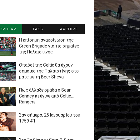
OPULAR
TAGS
ARCHIVE
Η επίσημη ανακοίνωση της
Green Brigade για τις σημαίες
της Παλαιστίνης
Οπαδοί της Celtic θα έχουν
σημαίες της Παλαιστίνης στο
ματς με τη Beer Sheva
Πως άλλαξε ομάδα ο Sean
Conney κι έγινε από Celtic...
Rangers
Σαν σήμερα, 25 Ιανουαρίου του
1759 #1