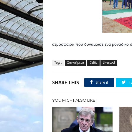
ατμόσφαιρα που δυνάμωσε ένα μοναδικό 
Tags :
Σαν σήμερα
Celtic
Liverpool
SHARE THIS
Share it
T
YOU MIGHT ALSO LIKE