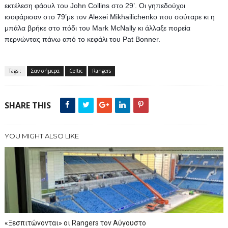
εκτέλεση φάουλ του John Collins στο 29’. Οι γηπεδούχοι 
ισοφάρισαν στο 79’με τον Alexei Mikhailichenko που σούταρε κι η 
μπάλα βρήκε στο πόδι του Mark McNally κι άλλαξε πορεία 
περνώντας πάνω από το κεφάλι του Pat Bonner.
Tags :
Σαν σήμερα
Celtic
Rangers
SHARE THIS
YOU MIGHT ALSO LIKE
«Ξεσπιτώνονται» οι Rangers τον Αύγουστο