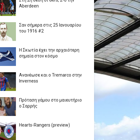
Στη 2η θέση οι Gers, 2-0 την
Aberdeen
Σαν σήμερα στις 25 Ιανουαρίου
του 1916 #2
Η Σκωτία έχει την αρχαιότερη
σημαία στον κόσμο
Ανανέωσε και ο Tremarco στην
Inverness
Πρόταση γάμου στο μαιευτήριο
ο Σαρρής
Hearts-Rangers (preview)