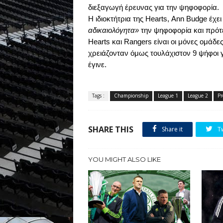
διεξαγωγή έρευνας για την ψηφοφορία.
Η ιδιοκτήτρια της
Hearts
,
Ann
Budge
έχε
αδικαιολόγητα»
την ψηφοφορία και πρότ
Hearts
και
Rangers
είναι οι μόνες ομάδες
χρειάζονταν όμως τουλάχιστον 9 ψήφοι γ
έγινε.
Tags :
Championship
League 1
League 2
Pr
SHARE THIS
Share it
T
YOU MIGHT ALSO LIKE