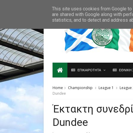
Ο,ΤΙ ΑΦΟΡΑ ΤΗ ΣΚΩΤΙΑ ΘΑ ΤΟ ΒΡΕΙΣ ΜΟΝΟ ΕΔΩ...
This site uses cookies from Google to d
are shared with Google along with perf
statistics, and to detect and address a
ΕΠΙΚΑΙΡΟΤΗΤΑ
ΕΘΝΙΚΗ 
Home
Championship
League 1
League 
Dundee
Έκτακτη συνεδρί
Dundee