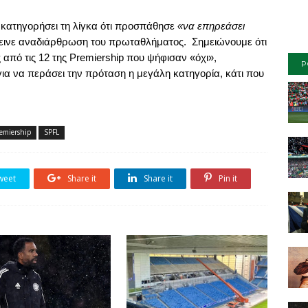
ι κατηγορήσει τη λίγκα ότι προσπάθησε
«να επηρεάσει
εινε αναδιάρθρωση του πρωταθλήματος.
Σημειώνουμε ότι
 από τις 12 της
Premiership
που ψήφισαν «όχι»,
P
ια να περάσει την πρόταση η μεγάλη κατηγορία, κάτι που
emiership
SPFL
weet
Share it
Share it
Pin it