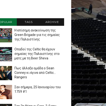
OPULAR
TAGS
ARCHIVE
Η επίσημη ανακοίνωση της
Green Brigade για τις σημαίες
της Παλαιστίνης
Οπαδοί της Celtic θα έχουν
σημαίες της Παλαιστίνης στο
ματς με τη Beer Sheva
Πως άλλαξε ομάδα ο Sean
Conney κι έγινε από Celtic...
Rangers
Σαν σήμερα, 25 Ιανουαρίου του
1759 #1