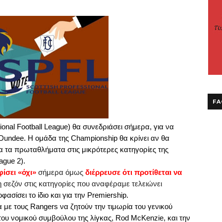
FA
ional
Football
League
) θα συνεδριάσει σήμερα, για να
Dundee
.
H
o
μάδα της
Championship
θα κρίνει αν θα
 τα πρωταθλήματα στις μικρότερες κατηγορίες της
ague
2).
ίσει «όχι»
σήμερα όμως
διέρρευσε ότι προτίθεται να
 η σεζόν στις κατηγορίες που αναφέραμε τελειώνει
ασίσει το ίδιο και για την
Premiership
.
α με τους
Rangers
να ζητούν την τιμωρία του γενικού
 του νομικού συμβούλου της λίγκας,
Rod
McKenzie
, και την