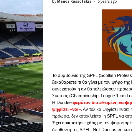
by
Manos Kassotakis
6 years ago
Το συμβούλιο της
SPFL
(
Scottish
Profess
ξεκαθαριστεί τι θα γίνει με τον ψήφο της
συνεχιστούν ή αν θα τελειώσουν πρόωρα
Σκωτίας (
Championship
,
League
1 και
Le
H
Dundee
φερόταν διατεθειμένη να ψηφ
ψηφίσει «ναι»
. Αν τελικά ψηφίσει «ναι»
πρόωρα, δεν αποκλείεται η
SPFL
να αποφ
Έχει επικρατήσει χάος με την ψηφοφορί
διευθυντή της
SPFL
,
Neil
Doncaster
, και