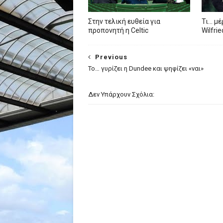
Στην τελική ευθεία για
Τι… μέ
προπονητή η Celtic
Wilfri
Previous
Το… γυρίζει η Dundee και ψηφίζει «ναι»
Δεν Υπάρχουν Σχόλια: