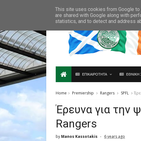
Ο,ΤΙ ΑΦΟΡΑ ΤΗ ΣΚΩΤΙΑ ΘΑ ΤΟ ΒΡΕΙΣ ΜΟΝΟ ΕΔΩ...
This site uses cookies from Google to d
are shared with Google along with perf
statistics, and to detect and address a
ΕΠΙΚΑΙΡΟΤΗΤΑ
ΕΘΝΙΚΗ 
Home
Premiership
Rangers
SPFL
Έρε
Έρευνα για την 
Rangers
by
Manos Kassotakis
6 years ago