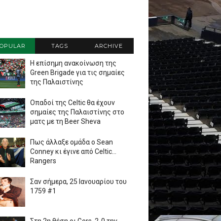
OPULAR
TAGS
ARCHIVE
Η επίσημη ανακοίνωση της
Green Brigade για τις σημαίες
της Παλαιστίνης
Οπαδοί της Celtic θα έχουν
σημαίες της Παλαιστίνης στο
ματς με τη Beer Sheva
Πως άλλαξε ομάδα ο Sean
Conney κι έγινε από Celtic...
Rangers
Σαν σήμερα, 25 Ιανουαρίου του
1759 #1