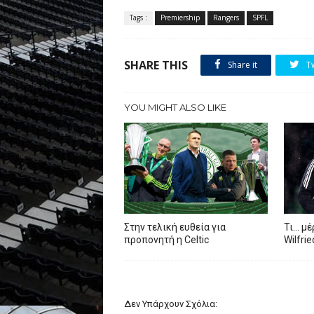
Tags :
Premiership
Rangers
SPFL
SHARE THIS
Share it
T
YOU MIGHT ALSO LIKE
Στην τελική ευθεία για
Τι… μέ
προπονητή η Celtic
Wilfri
Δεν Υπάρχουν Σχόλια: