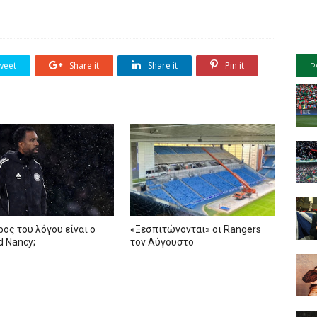
weet
Share it
Share it
Pin it
P
ρος του λόγου είναι ο
«Ξεσπιτώνονται» οι Rangers
ed Nancy;
τον Αύγουστο