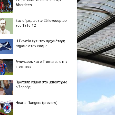
Στη 2η θέση οι Gers, 2-0 την
Aberdeen
Σαν σήμερα στις 25 Ιανουαρίου
του 1916 #2
Η Σκωτία έχει την αρχαιότερη
σημαία στον κόσμο
Ανανέωσε και ο Tremarco στην
Inverness
Πρόταση γάμου στο μαιευτήριο
ο Σαρρής
Hearts-Rangers (preview)