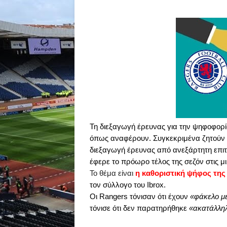
Τη διεξαγωγή έρευνας για την ψηφοφορ
όπως αναφέρουν. Συγκεκριμένα ζητούν ν
διεξαγωγή έρευνας από ανεξάρτητη επι
έφερε το πρόωρο τέλος της σεζόν στις μ
Το θέμα είναι
η καθοριστική ψήφος τη
τον σύλλογο του
Ibrox
.
O
ι
Rangers
τόνισαν ότι έχουν
«φάκελο με
τόνισε ότι δεν παρατηρήθηκε
«ακατάλλη