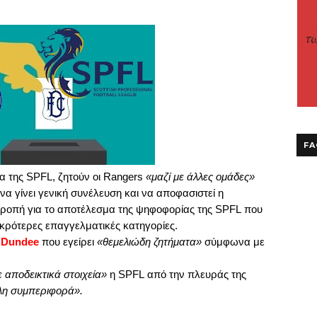
FA
ία της
SPFL
, ζητούν οι
Rangers
«μαζί με άλλες ομάδες»
α γίνει γενική συνέλευση και να αποφασιστεί η
τροπή για το αποτέλεσμα της ψηφοφορίας της
SPFL
που
ικρότερες επαγγελματικές κατηγορίες.
ς
Dundee
που εγείρει
«θεμελιώδη ζητήματα»
σύμφωνα με
 αποδεικτικά στοιχεία»
η
SPFL
από την πλευράς της
λη συμπεριφορά».