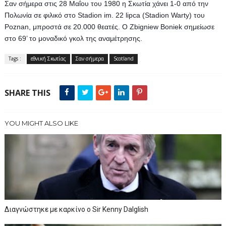
Σαν σήμερα στις 28 Μαΐου του 1980 η Σκωτία χάνει 1-0 από την 
Πολωνία σε φιλικό στο Stadion im. 22 lipca (Stadion Warty) του 
Poznan, μπροστά σε 20.000 θεατές. Ο Zbigniew Boniek σημείωσε 
στο 69’ το μοναδικό γκολ της αναμέτρησης.
Tags :
εθνική Σκωτίας
Σαν σήμερα
Scotland
SHARE THIS
YOU MIGHT ALSO LIKE
Διαγνώστηκε με καρκίνο ο Sir Kenny Dalglish