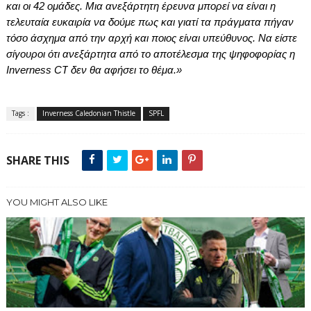
και οι 42 ομάδες. Μια ανεξάρτητη έρευνα μπορεί να είναι η
τελευταία ευκαιρία να δούμε πως και γιατί τα πράγματα πήγαν
τόσο άσχημα από την αρχή και ποιος είναι υπεύθυνος. Να είστε
σίγουροι ότι ανεξάρτητα από το αποτέλεσμα της ψηφοφορίας η
Inverness
CT
δεν θα αφήσει το θέμα.»
Tags :
Inverness Caledonian Thistle
SPFL
SHARE THIS
YOU MIGHT ALSO LIKE