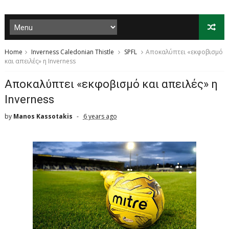
Home
Inverness Caledonian Thistle
SPFL
Αποκαλύπτει «εκφoβισμό
και απειλές» η Inverness
Αποκαλύπτει «εκφoβισμό και απειλές» η
Inverness
by
Manos Kassotakis
6 years ago