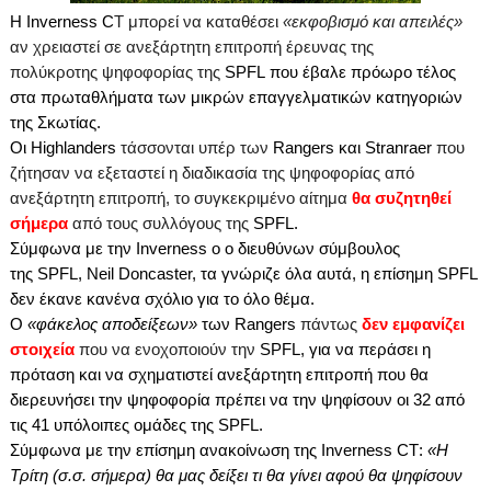
Η
Inverness
C
Τ μπορεί να καταθέσει
«εκφοβισμό και απειλές»
αν χρειαστεί σε ανεξάρτητη επιτροπή έρευνας της
πολύκροτης ψηφοφορίας της
SPFL
που έβαλε πρόωρο τέλος
στα πρωταθλήματα των μικρών επαγγελματικών κατηγοριών
της Σκωτίας.
Οι
Highlanders
τάσσονται υπέρ των
Rangers
και
Stranraer
που
ζήτησαν να εξεταστεί η διαδικασία της ψηφοφορίας από
ανεξάρτητη επιτροπή, το συγκεκριμένο αίτημα
θα συζητηθεί
σήμερα
από τους συλλόγους της
SPFL
.
Σύμφωνα με την
Inverness
o
ο διευθύνων σύμβουλος
της SPFL, Neil Doncaster, τα γνώριζε όλα αυτά, η επίσημη
SPFL
δεν έκανε κανένα σχόλιο για το όλο θέμα.
Ο
«φάκελος αποδείξεων»
των
Rangers
πάντως
δεν εμφανίζει
στοιχεία
που να ενοχοποιούν την
SPFL
, για να περάσει η
πρόταση και να σχηματιστεί ανεξάρτητη επιτροπή που θα
διερευνήσει την ψηφοφορία πρέπει να την ψηφίσουν οι 32 από
τις 41 υπόλοιπες ομάδες της
SPFL
.
Σύμφωνα με την επίσημη ανακοίνωση της
Inverness
CT
:
«Η
Τρίτη (σ.σ. σήμερα) θα μας δείξει τι θα γίνει αφού θα ψηφίσουν