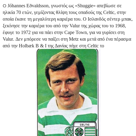
Ο
Jóhannes Eðvaldsson
, γνωστός ως «
Shuggie
» απεβίωσε σε
ηλικία 70 ετών, γεμίζοντας θλίψη τους οπαδούς της
Celtic
, στην
οποία έκανε τη μεγαλύτερη καριέρα του. Ο Ισλανδός σέντερ μπακ,
ξεκίνησε την καριέρα του από την
Valur
της χώρας του το 1968,
έφυγε το 1972 για να πάει στην
Cape
Town
, για να γυρίσει στη
Valur
. Δεν μπόρεσε να παίξει στη
Metz
και μετά από ένα πέρασμα
από την Holbæk B & I της Δανίας πήγε στη
Celtic
το