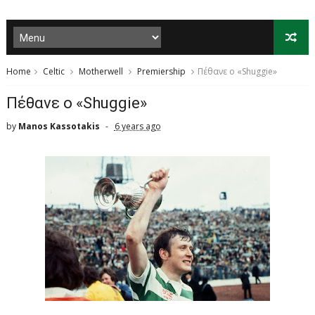
Home
Celtic
Motherwell
Premiership
Πέθανε ο «Shuggie»
Πέθανε ο «Shuggie»
by
Manos Kassotakis
6 years ago