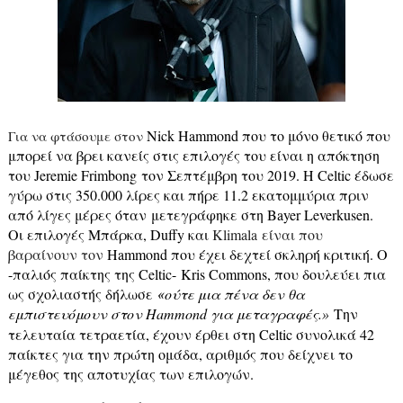
Nick
Hammond
που το μόνο θετικό που
Για να φτάσουμε στον
μπορεί να βρει κανείς στις επιλογές του είναι η απόκτηση
του
Jeremie
Frimbong
τον Σεπτέμβρη του 2019. Η
Celtic
έδωσε
γύρω στις 350.000 λίρες και πήρε 11.2 εκατομμύρια πριν
από λίγες μέρες όταν
μετεγράφηκε στη Bayer Leverkusen
.
O
ι επιλογές Μπάρκα, Duffy και
Klimala
είναι που
βαραίνουν τον
Hammond
που έχει δεχτεί σκληρή κριτική. O
-παλιός παίκτης της
Celtic-
Kris
Commons
, που δουλεύει πια
ως σχολιαστής δήλωσε
«
ούτε μια πένα δεν θα
εμπιστευόμουν στον Hammond για μεταγραφές.
Την
»
τελευταία τετραετία, έχουν έρθει στη
Celtic
συνολικά 42
παίκτες για την πρώτη ομάδα, αριθμός που δείχνει το
μέγεθος της αποτυχίας των επιλογών.