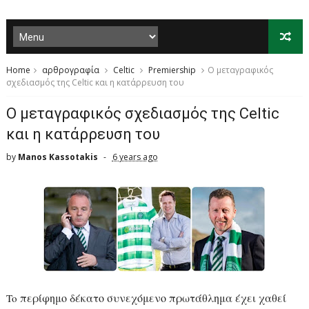
Home
αρθρογραφία
Celtic
Premiership
Ο μεταγραφικός
σχεδιασμός της Celtic και η κατάρρευση του
Ο μεταγραφικός σχεδιασμός της Celtic
και η κατάρρευση του
by
Manos Kassotakis
6 years ago
περίφημο δέκατο συνεχόμενο πρωτάθλημα έχει χαθεί
To