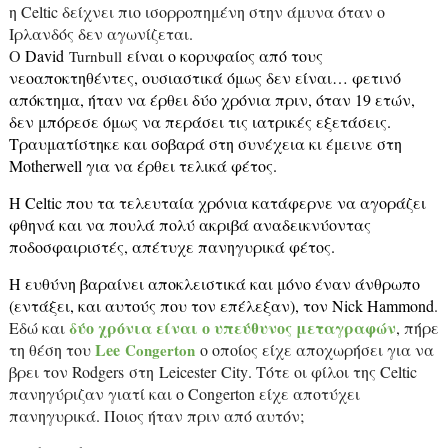
η
Celtic
δείχνει πιο ισορροπημένη στην άμυνα όταν ο
Ιρλανδός δεν αγωνίζεται.
Ο
David
είναι ο κορυφαίος από τους
Turnbull
νεοαποκτηθέντες, ουσιαστικά όμως δεν είναι… φετινό
απόκτημα, ήταν να έρθει δύο χρόνια πριν, όταν 19 ετών,
δεν μπόρεσε όμως να περάσει τις ιατρικές εξετάσεις.
Τραυματίστηκε και σοβαρά στη συνέχεια κι έμεινε στη
Motherwell
για να έρθει τελικά φέτος.
Η
Celtic
που τα τελευταία χρόνια κατάφερνε να αγοράζει
φθηνά και να πουλά πολύ ακριβά αναδεικνύοντας
ποδοσφαιριστές, απέτυχε πανηγυρικά φέτος.
Η ευθύνη βαραίνει αποκλειστικά και μόνο έναν άνθρωπο
(εντάξει, και αυτούς που τον επέλεξαν), τον
Nick
Hammond
.
δύο χρόνια είναι ο υπεύθυνος
μεταγραφών
Εδώ και
, πήρε
Lee
τη θέση του
Congerton
ο οποίος είχε αποχωρήσει για να
βρει τον
Rodgers
στη
Leicester
City
.
T
ότε οι φίλοι της
Celtic
πανηγύριζαν γιατί και ο
Congerton
είχε αποτύχει
πανηγυρικά. Ποιος ήταν πριν από αυτόν;