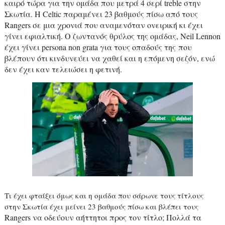
καιρό τώρα για την ομάδα που μετρά 4 σερί
treble
στην
Σκωτία. Η
Celtic
παραμένει 23 βαθμούς πίσω από τους
Rangers
σε μια χρονιά που αναμενόταν ονειρική κι έχει
γίνει εφιαλτική.
O
ζωντανός θρύλος της ομάδας,
Neil
Lennon
έχει γίνει
persona
non
grata
για τους οπαδούς της
που
βλέπουν ότι κινδυνεύει να χαθεί και η επόμενη σεζόν, ενώ
δεν έχει καν τελειώσει η φετινή.
Τι έχει φταίξει όμως και η ομάδα που σάρωνε τους τίτλους
στην Σκωτία έχει μείνει 23 βαθμούς πίσω και βλέπει τους
Rangers
να οδεύουν αήττητοι προς τον τίτλο; Πολλά τα