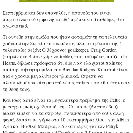
Σεπτέμβριο και δεν επανήλθε, η απουσία του είναι
παραπάνω από εμφανής κι εδώ πρέπει να σταθούμε, στο
αγωνιστικό.
Τι συνέβη στην ομάδα που ήταν ασταμάτητη τα τελευταία
χρόνια στην Σκωτία κατακτώντας όλα τα τρόπαια της 4
τελευταίες σεζόν; Ο 38χρονος
goalkeeper
,
Craig
Gordon
(παρών στα 4 συνεχόμενα
treble
), που από φέτος παίζει στη
Hearts
, δήλωσε πρόσφατα ότι έμειναν ελάχιστοι παίκτες
από την αήττητη ομάδα του
Brendan
Rodgers
. Κι αυτοί είναι
πια 4 χρόνια μεγαλύτεροι ηλικιακά, έπρεπε να
πλαισιωθούν νωρίτερα από νέους παίκτες που θα έπαιρναν
τη θέση τους.
Και ίσως αυτό είναι το μεγαλύτερο πρόβλημα της
Celtic
, ο
μεταγραφικός σχεδιασμός της. Σε μια σεζόν που έδειξε
διατεθειμένη να τα σπρώξει περισσότερο από κάθε άλλη
φορά, δαπάνησε γύρω στα 10 εκατομμύρια λίρες για
Albian
Ajeti
και Βασίλη Μπάρκα, 3.5 εκατ.λίρες για τον
Patryk
Klimala (ήρθε τον περσινό Γενάρη)
και 2.5 εκατ.λίρες για να