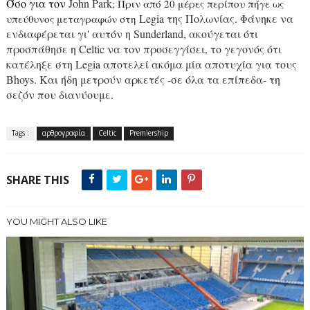
Όσο για τον
John Park
; Πριν από 20 μέρες περίπου πήγε ως
Legia
της Πολωνίας. Φάνηκε να
υπεύθυνος μεταγραφών στη
ενδιαφέρεται γι' αυτόν η
Sunderland
, ακούγεται ότι
προσπάθησε η
Celtic
να τον προσεγγίσει, το γεγονός ότι
κατέληξε στη
Legia
αποτελεί ακόμα μία αποτυχία για τους
Bhoys
.
K
αι ήδη μετρούν αρκετές -σε όλα τα επίπεδα- τη
σεζόν που διανύουμε.
Tags :
αρθρογραφία
Celtic
Premiership
SHARE THIS
YOU MIGHT ALSO LIKE