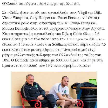
O
’
Connor
που έγιναν διεθνείς με την Σκωτία.
Στη
Celtic
, ήταν αυτός που ανακάλυψε τους
Virgil
van
Dijk
,
Victor
Wanyama
,
Gary
Hooper
και
Fraser
Forster
, ενώ έπαιξε
σημαντικό ρόλο στην απόκτηση των
Ki
Seung
-
Yeung
και
Moussa
Dembele
, όλοι αυτοί μοσχοπουλήθηκαν στην Αγγλία.
Χαρακτηριστική η ανακάλυψη
van
Dijk
, η
Celtic
έδωσε 2.6
εκατ.λίρες για να τον πάρει από την
Groningen
το 2013, τον
Southampton
και πήρε ακόμα 7.5
έδωσε αντί 13 εκατ.λιρών στη
εκατ.λίρες όταν μεταγράφηκε στη
Liverpool
αφού είχε
ρήτρα μελλοντικής πώλησης του Ολλανδού της τάξης του
10%. Ο
Dembele
αποκτήθηκε με 500.000 λίρες
και πήγε στη
Lyon
αντί του ποσού των
19.7 εκατομμυρίων λιρών
.