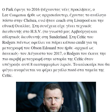
Park
έφυγε το 2016 ψάχνοντας νέες προκλήσεις, ο
O
Lee
ήρθε ως αρχισκάουτερ, έχοντας το
ανάλογο
Congerton
πόστο στην
Chelsea
, ενώ ήταν
coach
στη
Liverpool
και την
εθνική Ουαλίας. Στη συνέχεια είχε γίνει τεχνικός
διευθυντής στο
H
.
S
.
V
. (το γνωστό μας Αμβούργο) και
αθλητικός διευθυντής στη
Sunderland
. Στη
Celtic
του
Rodgers
πάντως οφείλει να πάρει κάποιο
credit
για τη
μεταγραφή του
Obson
Edouard
που ήρθε -αρχικά ως
δανεικός- τον Αύγουστο του 2017, ο
Rodgers
τον έκανε την
πιο ακριβή μεταγραφή στην ιστορία της
Celtic
όταν
υπέγραψε αντί 8 εκατομμυρίων λιρών. Το καλοκαίρι που θα
φύγει αναμένεται να φέρει μεγάλο ποσό στα ταμεία της
Celtic
.