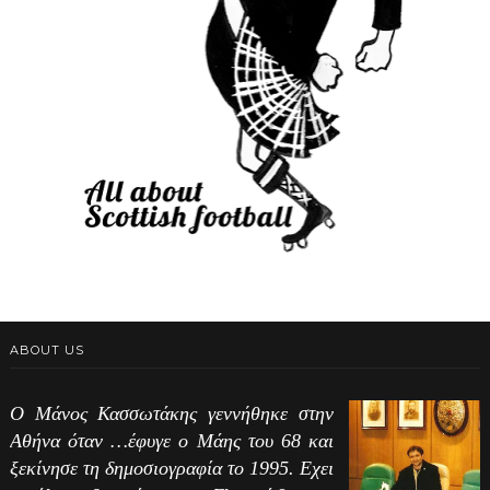
ABOUT US
Ο Μάνος Κασσωτάκης γεννήθηκε στην
Αθήνα όταν …έφυγε ο Μάης του 68 και
ξεκίνησε τη δημοσιογραφία το 1995. Εχει