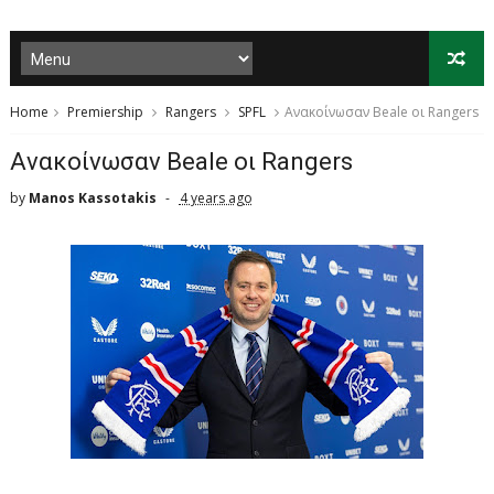
Home
Premiership
Rangers
SPFL
Aνακοίνωσαν Beale οι Rangers
Aνακοίνωσαν Beale οι Rangers
by
Manos Kassotakis
4 years ago