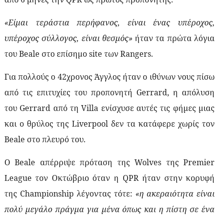
«Είμαι τεράστια περήφανος, είναι ένας υπέροχος,
υπέροχος σύλλογος, είναι θεσμός»
ήταν τα πρώτα λόγια
του
Beale
στο επίσημο
site
των
Rangers
.
Για πολλούς ο 42χρονος Άγγλος ήταν ο ιθύνων νους πίσω
από τις επιτυχίες του προπονητή
Gerrard
, η απόλυση
του
Gerrard
από τη
Villa
ενίσχυσε αυτές τις φήμες μιας
και ο θρύλος της
Liverpool
δεν τα κατάφερε χωρίς τον
Beale
στο πλευρό του.
Ο
Beale
απέρριψε πρόταση της
Wolves
της
Premier
League
τον Οκτώβριο όταν η
QPR
ήταν στην κορυφή
της
Championship
λέγοντας τότε:
«η ακεραιότητα είναι
πολύ μεγάλο πράγμα για μένα όπως και η πίστη σε ένα