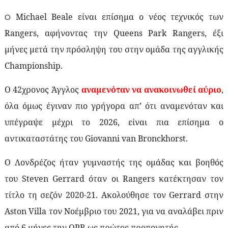
Michael
Beale
είναι επίσημα ο νέος τεχνικός των
O
Rangers
, αφήνοντας την
Queens
Park
Rangers
, έξι
μήνες μετά την πρόσληψη του στην ομάδα της αγγλικής
Championship
.
Ο 42χρονος Άγγλος
αναμενόταν να ανακοινωθεί αύριο
,
όλα όμως έγιναν πιο γρήγορα απ’ ότι αναμενόταν και
υπέγραψε μέχρι το 2026, είναι πια επίσημα ο
αντικαταστάτης του
Giovanni
van
Bronckhorst
.
Ο Λονδρέζος ήταν γυμναστής της ομάδας και βοηθός
του
Steven
Gerrard
όταν οι
Rangers
κατέκτησαν τον
τίτλο τη σεζόν 2020-21.
A
κολούθησε τον
Gerrard
στην
Aston
Villa
τον Νοέμβριο του 2021, για να αναλάβει πριν
από 6 μήνες την
QPR
ως πρώτος προπονητής.