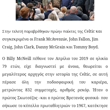
Celtic
και
Στην τελετή παραβρέθηκαν πρώην παίκτες της
συγκεκριμένα οι
Frank
McAvennie
,
John
Fallon
,
Jim
Craig
,
John
Clark
,
Danny
McGrain
και
Tommy
Boyd
.
Ο
Billy
McNeill
πέθανε τον Απρίλιο του 2019 σε ηλικία
79 ετών, είχε διαγνωστεί με άνοια, θεωρείται ο
μεγαλύτερος αρχηγός στην ιστορία της
Celtic
, σε αυτή
πέρασε όλη την ποδοσφαιρική του καριέρα,
μετρώντας
832 συμμετοχές, αριθμός ρεκόρ. Ήταν ο
πρώτος Σκωτσέζος –και ο πρώτος Βρετανός φυσικά- που
σήκωσε το κύπελλο πρωταθλητριών το 1967, κατέκτησε