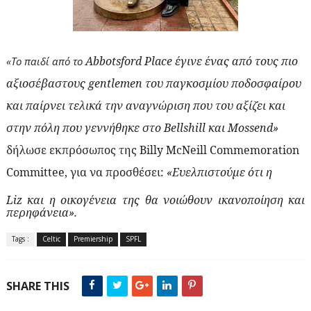
Abbotsford
Place
έγινε ένας από τους πιο
«Το παιδί από το
αξιοσέβαστους
gentlemen
του παγκοσμίου ποδοσφαίρου
και παίρνει τελικά την αναγνώριση που του αξίζει και
στην πόλη που γεννήθηκε στο
Bellshill
και
Mossend
»
δήλωσε εκπρόσωπος της
Billy
McNeill
Commemoration
Committee
, για να προσθέσει:
«
E
υελπιστούμε ότι η
Liz
και η οικογένεια της θα νοιώθουν ικανοποίηση και
περηφάνεια».
Tags :
Celtic
Premiership
SPFL
SHARE THIS