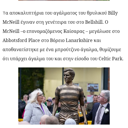
α αποκαλυπτήρια του αγάλματος του θρυλικού
Billy
T
McNeill
έγιναν στη γενέτειρα του στο
Bellshill
. Ο
McNeill
–ο επονομαζόμενος Καίσαρας – μεγάλωσε στο
Abbotsford
Place
στο Βόρειο
Lanarkshire
και
αποθανατίστηκε με ένα μπρούτζινο άγαλμα, θυμίζουμε
ότι υπάρχει άγαλμα του και στην είσοδο του
Celtic
Park
.