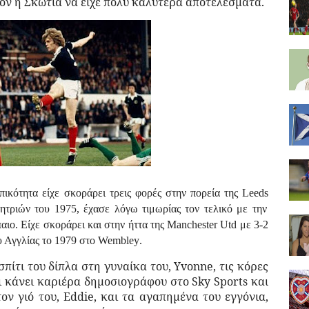
όν η Σκωτία να είχε πολύ καλύτερα αποτελέσματα.
πικότητα είχε σκοράρει τρεις φορές στην πορεία της
Leeds
ητριών του 1975, έχασε λόγω τιμωρίας τον τελικό με την
παιο.
Είχε σκοράρει και στην ήττα της
Manchester
Utd
με 3-2
υ Αγγλίας το 1979 στο
Wembley
.
πίτι του δίπλα στη γυναίκα του,
Yvonne
, τις κόρες
ι κάνει καριέρα δημοσιογράφου στο Sky Sports και
τον γιό του,
Eddie
, και τα αγαπημένα του εγγόνια,