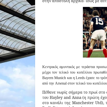
στην αποστολή αρχικά- ίσως με αυτ
Κεντρικός αμυντικός με τεράστια προσω
μέχρι τον τελικό του κυπέλλου πρωταθλ
Bayern
Munich
και η
Leeds
έχασε το τρό
από την
Arsenal
στον τελικό του κυπέλλο
Πέθανε νωρίς σήμερα το πρωί στο σ
του
Hayley
and
Anna
(η πρώτη έχε
στο κανάλι της Manchester Utd), 