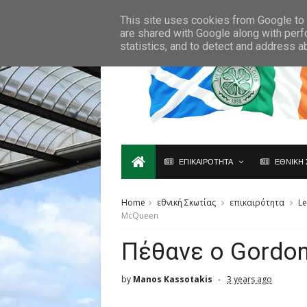
Ο,ΤΙ ΑΦΟΡΑ ΤΗ ΣΚΩΤΙΑ ΘΑ ΤΟ ΒΡΕΙΣ ΜΟΝΟ ΕΔΩ...
This site uses cookies from Google to d
are shared with Google along with perf
statistics, and to detect and address a
ΕΠΙΚΑΙΡΟΤΗΤΑ
ΕΘΝΙΚΗ 
Home
εθνική Σκωτίας
επικαιρότητα
Le
McQueen
Πέθανε ο Gordo
by
Manos Kassotakis
3 years ago