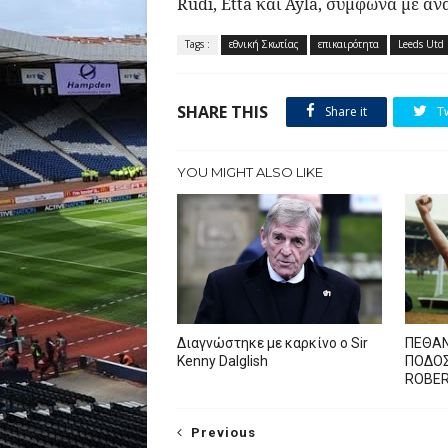
Rudi
,
Etta
και
Ayla
, σύμφωνα με ανα
Tags :
εθνική Σκωτίας
επικαιρότητα
Leeds Utd
SHARE THIS
Share it
T
YOU MIGHT ALSO LIKE
Διαγνώστηκε με καρκίνο ο Sir
ΠΕΘΑΝ
Kenny Dalglish
ΠΟΔΟΣ
ROBE
Previous