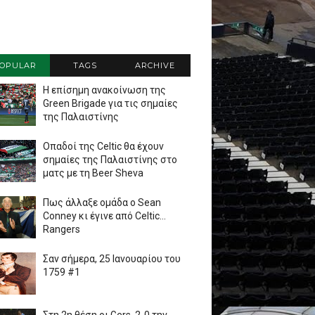
OPULAR
TAGS
ARCHIVE
Η επίσημη ανακοίνωση της
Green Brigade για τις σημαίες
της Παλαιστίνης
Οπαδοί της Celtic θα έχουν
σημαίες της Παλαιστίνης στο
ματς με τη Beer Sheva
Πως άλλαξε ομάδα ο Sean
Conney κι έγινε από Celtic...
Rangers
Σαν σήμερα, 25 Ιανουαρίου του
1759 #1