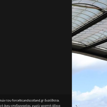
ών του forcelticandscotland.gr διατίθεται
 ή άνευ επεξεργασίας, χωρίς γραπτή άδεια