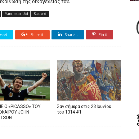
κοίνωση της οικογένειας του.
Manchester Utd
Scotland
weet
Share it
Share it
Pin it
Ε Ο «PICASSO» TOY
Σαν σήμερα στις 23 Ιουνίου
ΦΑΙΡΟΥ JOHN
του 1314 #1
RTSON