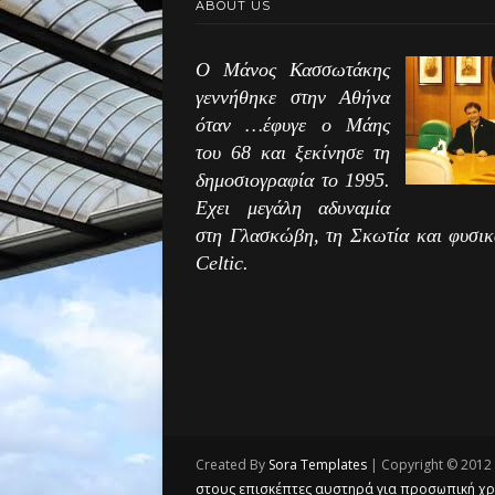
ABOUT US
Ο Μάνος Κασσωτάκης
γεννήθηκε στην Αθήνα
όταν …έφυγε ο Μάης
του 68 και ξεκίνησε τη
δημοσιογραφία το 1995.
Εχει μεγάλη αδυναμία
στη Γλασκώβη, τη Σκωτία και φυσικ
Celtic.
Created By
Sora Templates
| Copyright © 2012 
στους επισκέπτες αυστηρά για προσωπική χρή