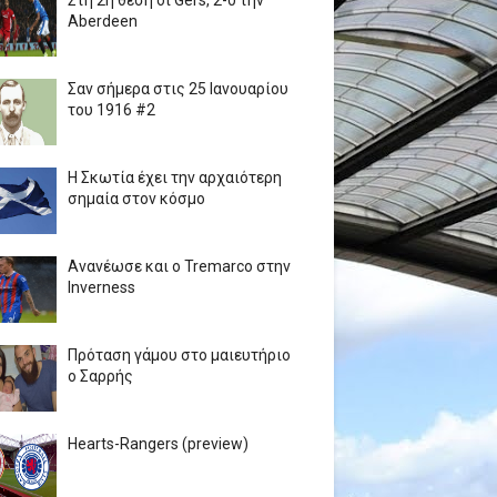
Στη 2η θέση οι Gers, 2-0 την
Aberdeen
Σαν σήμερα στις 25 Ιανουαρίου
του 1916 #2
Η Σκωτία έχει την αρχαιότερη
σημαία στον κόσμο
Ανανέωσε και ο Tremarco στην
Inverness
Πρόταση γάμου στο μαιευτήριο
ο Σαρρής
Hearts-Rangers (preview)