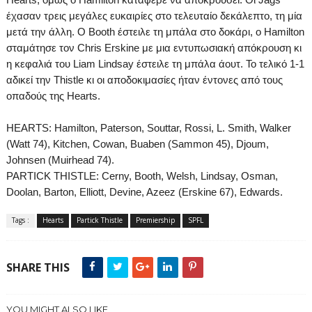
έχασαν τρεις μεγάλες ευκαιρίες στο τελευταίο δεκάλεπτο, τη μία
μετά την άλλη. Ο
Booth
έστειλε τη μπάλα στο δοκάρι, ο
Hamilton
σταμάτησε τον
Chris
Erskine
με μια εντυπωσιακή απόκρουση κι
η κεφαλιά του
Liam
Lindsay
έστειλε τη μπάλα άουτ. Το τελικό 1-1
αδικεί την
Thistle
κι οι αποδοκιμασίες ήταν έντονες από τους
οπαδούς της
Hearts
.
HEARTS:
Hamilton, Paterson, Souttar, Rossi, L. Smith, Walker
(Watt 74), Kitchen, Cowan, Buaben (Sammon 45), Djoum,
Johnsen (Muirhead 74).
PARTICK THISTLE:
Cerny, Booth, Welsh, Lindsay, Osman,
Doolan, Barton, Elliott, Devine, Azeez (Erskine 67), Edwards.
Tags :
Hearts
Partick Thistle
Premiership
SPFL
SHARE THIS
YOU MIGHT ALSO LIKE