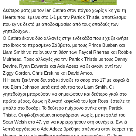
Δεύτερο ματς με τον
Ian
Cathro
στον πάγκο χωρίς νίκη για τη
Hearts
που έμεινε στο 1-1 με την
Partick
Thistle
, αποτέλεσμα
που έγινε δεκτό με αποδοκιμασίες από τους οπαδούς των
γηπεδούχων.
Ο
Cathro
έκανε δύο αλλαγές στην ενδεκάδα που είχε ξεκινήσει
στο
Ibrox
το περασμένο Σάββατο, με τους
Prince
Buaben
και
Liam
Smith
να παίρνουν τη θέση των
Faycal
Rherras
και
Robbie
Muirhead
.
Τρεις αλλαγές για την
Partick
Thistle
με τους
Danny
Devine
,
Ryan
Edwards
και
Ade
Azeez
να ξεκινούν αντί των
Ziggy
Gordon
,
Chris
Erskine
και
David
Amoo
.
Η
Hearts
ξεκίνησε δυνατά κι άνοιξε το σκορ στο
17’
με κεφαλιά
του
Bjorn
Johnson
μετά από σέντρα του
Liam
Smith
. Οι
γηπεδούχοι μπορούσαν να σημειώσουν και δεύτερο γκολ στο
πρώτο μέρος, όμως η δυνατή κεφαλιά του
Igor
Rossi
έστειλε τη
μπάλα στο δοκάρι. Το δεύτερο ημίχρονο ανήκε στην
Partick
Thistle
.
O
ι φιλοξενούμενοι ισοφάρισαν νωρίς, με κεφαλιά του
Sean Welsh στο 47, για να κυριαρχήσουν στη συνέχεια. Εννιά
λεπτά αργότερα ο
Ade
Adeez
βρέθηκε απέναντι στον
keeper
της
Hearts
, όμως ο
Hamilton
κατάφερε να αποκρούσει. Οι
Jags