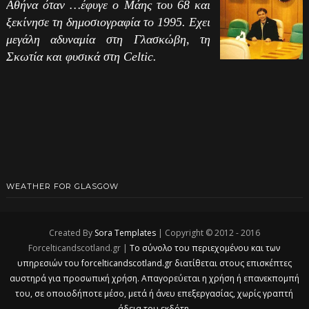
Αθήνα όταν …έφυγε ο Μάης του 68 και
ξεκίνησε τη δημοσιογραφία το 1995. Εχει
μεγάλη αδυναμία στη Γλασκώβη, τη
Σκωτία και φυσικά στη Celtic.
WEATHER FOR GLASGOW
Created By
Sora Templates
| Copyright © 2012 - 2016
Forcelticandscotland.gr |
Το σύνολο του περιεχομένου και των
υπηρεσιών του forcelticandscotland.gr διατίθεται στους επισκέπτες
αυστηρά για προσωπική χρήση. Απαγορεύεται η χρήση ή επανεκπομπή
του, σε οποιοδήποτε μέσο, μετά ή άνευ επεξεργασίας, χωρίς γραπτή
άδεια του εκδότη.