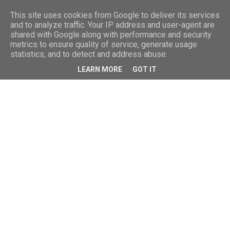
This site uses cookies from Google to deliver its services
and to analyze traffic. Your IP address and user-agent are
shared with Google along with performance and security
metrics to ensure quality of service, generate usage
statistics, and to detect and address abuse.
LEARN MORE
GOT IT