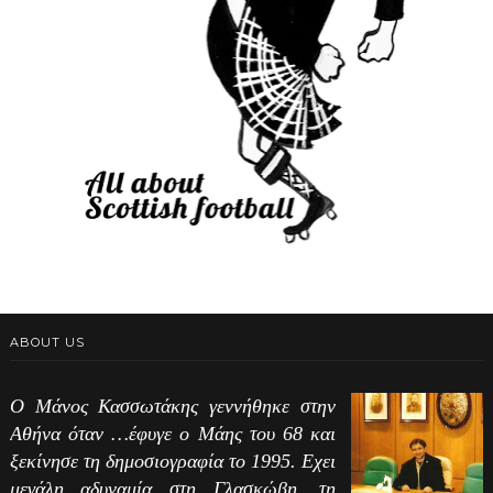
ABOUT US
Ο Μάνος Κασσωτάκης γεννήθηκε στην
Αθήνα όταν …έφυγε ο Μάης του 68 και
ξεκίνησε τη δημοσιογραφία το 1995. Εχει
μεγάλη αδυναμία στη Γλασκώβη, τη