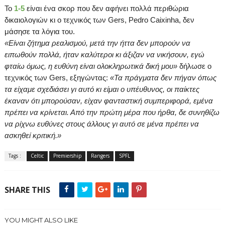
To
1-5
είναι ένα σκορ που δεν αφήνει πολλά περιθώρια
δικαιολογιών κι ο τεχνικός των
Gers
,
Pedro
Caixinha
, δεν
μάσησε τα λόγια του.
«
E
ίναι ζήτημα ρεαλισμού, μετά την ήττα δεν μπορούν να
ειπωθούν πολλά, ήταν καλύτεροι κι άξιζαν να νικήσουν, εγώ
φταίω όμως, η ευθύνη είναι ολοκληρωτικά δική μου»
δήλωσε ο
τεχνικός των
Gers
, εξηγώντας:
«Τα πράγματα δεν πήγαν όπως
τα είχαμε σχεδιάσει γι αυτό κι είμαι ο υπέυθυνος, οι παίκτες
έκαναν ότι μπορούσαν, είχαν φανταστική συμπεριφορά, εμένα
πρέπει να κρίνεται. Από την πρώτη μέρα που ήρθα, δε συνηθίζω
να ρίχνω ευθύνες στους άλλους γι αυτό σε μένα πρέπει να
ασκηθεί κριτική.»
Tags :
Celtic
Premiership
Rangers
SPFL
SHARE THIS
YOU MIGHT ALSO LIKE