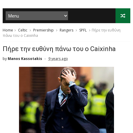
Home
Celtic
Premiership
Rangers
SPFL
Πήρε την ευθύνη
πάνω του ο Caixinha
Πήρε την ευθύνη πάνω του ο Caixinha
by
Manos Kassotakis
9 years ago