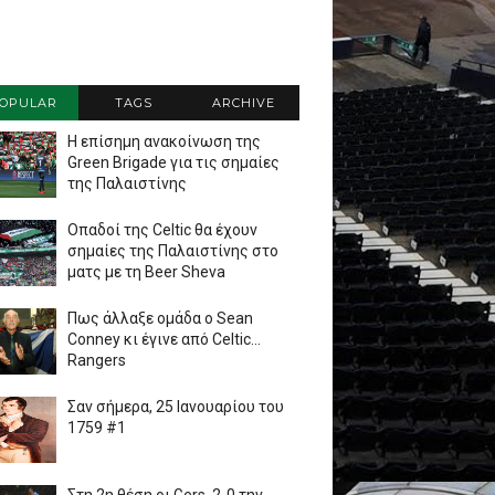
OPULAR
TAGS
ARCHIVE
Η επίσημη ανακοίνωση της
Green Brigade για τις σημαίες
της Παλαιστίνης
Οπαδοί της Celtic θα έχουν
σημαίες της Παλαιστίνης στο
ματς με τη Beer Sheva
Πως άλλαξε ομάδα ο Sean
Conney κι έγινε από Celtic...
Rangers
Σαν σήμερα, 25 Ιανουαρίου του
1759 #1