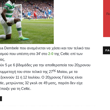
sa
Dembele
που αναμένεται να χάσει και τον τελικό του
FA
τισμού που υπέστη στο
34’
στο
2-0
της
Celtic
επί των
ας.
τούν 5 με 6 βδομάδες για την αποθεραπεία του 20χρονου
ης
συμμετοχή του στον τελικό της 27
Μαίου, με τα
 ξεκινούν 11 ή 12 Ιουλίου. Ο 20χρονος Γάλλος είναι
tic
, μετρώντας 32 γκολ σε 49 ματς, παρότι δεν είχε
έπαιξε για τη
Celtic
.