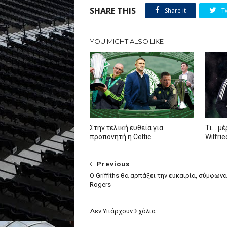
SHARE THIS
Share it
T
YOU MIGHT ALSO LIKE
Στην τελική ευθεία για
Τι… μέ
προπονητή η Celtic
Wilfri
Previous
Ο Griffiths θα αρπάξει την ευκαιρία, σύμφωνα
Rogers
Δεν Υπάρχουν Σχόλια: