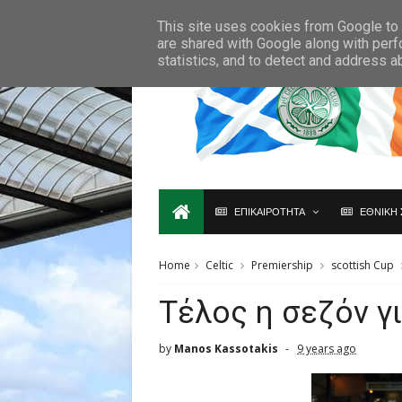
Ο,ΤΙ ΑΦΟΡΑ ΤΗ ΣΚΩΤΙΑ ΘΑ ΤΟ ΒΡΕΙΣ ΜΟΝΟ ΕΔΩ...
This site uses cookies from Google to d
are shared with Google along with perf
statistics, and to detect and address a
ΕΠΙΚΑΙΡΟΤΗΤΑ
ΕΘΝΙΚΗ 
Home
Celtic
Premiership
scottish Cup
Τέλος η σεζόν γ
by
Manos Kassotakis
9 years ago