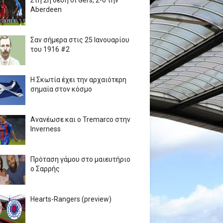
Στη 2η θέση οι Gers, 2-0 την
Aberdeen
Σαν σήμερα στις 25 Ιανουαρίου
του 1916 #2
Η Σκωτία έχει την αρχαιότερη
σημαία στον κόσμο
Ανανέωσε και ο Tremarco στην
Inverness
Πρόταση γάμου στο μαιευτήριο
ο Σαρρής
Hearts-Rangers (preview)