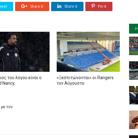
weet
Share it
Share it
Pin it
P
ρος του λόγου είναι ο
«Ξεσπιτώνονται» οι Rangers
ed Nancy;
τον Αύγουστο
 με τον