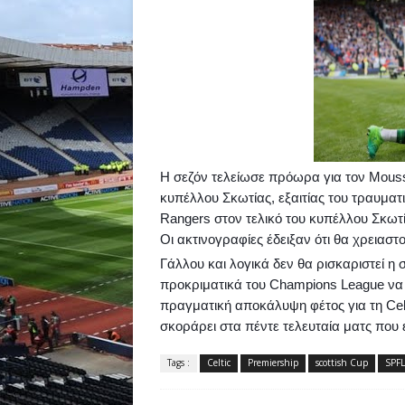
H
σεζόν τελείωσε πρόωρα για τον
Mous
κυπέλλου Σκωτίας, εξαιτίας του τραυμα
Rangers
στον τελικό του κυπέλλου Σκωτί
Οι ακτινογραφίες έδειξαν ότι θα χρειασ
Γάλλου και λογικά δεν θα ρισκαριστεί η 
προκριματικά του
Champions
League
να
πραγματική αποκάλυψη φέτος για τη
Cel
σκοράρει στα πέντε τελευταία ματς που 
Tags :
Celtic
Premiership
scottish Cup
SPFL