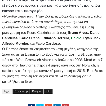
εξετάσεις ο 30χρονος επιθετικός, κάτι που έγινε σήμερα, οπότε
έπεσαν και οι υπογραφές.
«
No
ιώθω απιστευτα. Ήταν 2-3 τρεις βδομάδες ατελείωτες, αλλά
τελικά είναι ένα απίστευτο συναίσθημα, ανυπομονώ να
ξεκινήσω»
δήλωσε ο διεθνής Σκωτσέζος που έγινε η ένατη
μεταγραφή του
Pedro
Caixinha
μετά τους
Bruno
Alves
,
Daniel
Candeias
,
Carlos
Pena
,
Eduardo
Herrera
,
Dalcio
,
Ryan
Jack
,
Alfredo
Morelos
και
Fabio
Cardoso
.
Ο
Dorrans
έκανε το ντεμπούτο του στη μεγάλη κατηγορία της
Σκωτίας με τη
Livingston
το 2005 για να φτάσει τα 91 ματς πριν
πάει στη
West
Bromwich
Albion
τον Ιούλιο του 2008. Μετά από 7
σεζόν στο
Hawthorns
, πέραε 4 μήνες δανεικός στη
Norwich
, η
οποία τον απέκτησε με κανονική μεταγραφή το 2015. Έπιαξε σε
25 ματς την πρώτη του σεζόν και σε 24 τη δεύτερη για να
καταλήξει στο
Ibrox
.
Tags :
Premiership
Rangers
SPFL