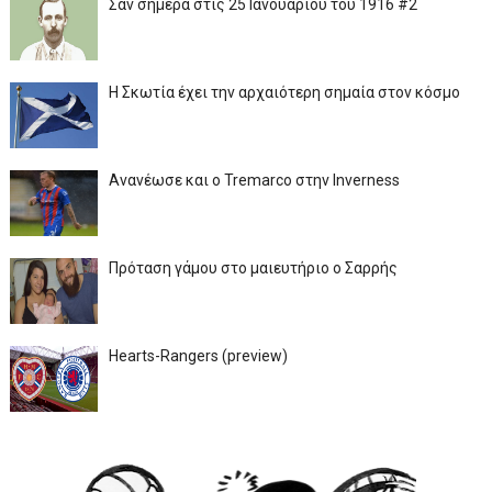
Σαν σήμερα στις 25 Ιανουαρίου του 1916 #2
Η Σκωτία έχει την αρχαιότερη σημαία στον κόσμο
Ανανέωσε και ο Tremarco στην Inverness
Πρόταση γάμου στο μαιευτήριο ο Σαρρής
Hearts-Rangers (preview)