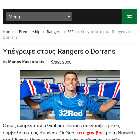
Home
Premiership
Rangers
SPFL
Yπέγραψε στους Rangers ο
Dorrans
Yπέγραψε στους Rangers ο Dorrans
by
Manos Kassotakis
9 years ago
Όπως αναμενόταν ο
Graham
Dorrans
υπέγραψε τριετές
συμβόλαιο στους
Rangers
. Οι
Gers
τα είχαν βρει
με τη
Norwich
στο 1.5 εκατ.λίρες κι αναμενόταν να περάσει τις ιατρικές