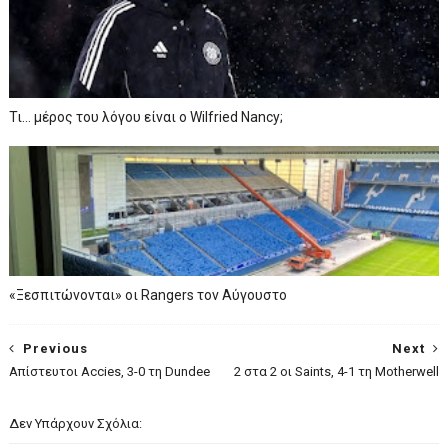
Τι… μέρος του λόγου είναι ο Wilfried Nancy;
«Ξεσπιτώνονται» οι Rangers τον Αύγουστο
Previous
Next
Aπίστευτοι Accies, 3-0 τη Dundee
2 στα 2 οι Saints, 4-1 τη Motherwell
Δεν Υπάρχουν Σχόλια: