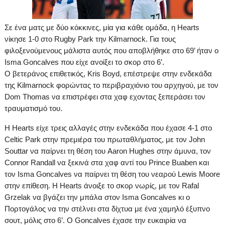
Σε ένα ματς με δύο κόκκινες, μία για κάθε ομάδα, η
Hearts
νίκησε 1-0 στο
Rugby
Park
την
Kilmarnock
. Για τους
φιλοξενούμενους μάλιστα αυτός που αποβλήθηκε στο
69’
ήταν ο
Isma
Goncalves
που είχε ανοίξει το σκορ στο
6’
.
O
βετεράνος επιθετικός,
Kris
Boyd
, επέστρεψε στην ενδεκάδα
της
Kilmarnock
φορώντας το περιβραχιόνιο του αρχηγού, με τον
Dom
Thomas
να επιστρέφει στα χαφ εχοντας ξεπεράσει τον
τραυματισμό του.
Η
Hearts
είχε τρεις αλλαγές στην ενδεκάδα που έχασε 4-1 στο
Celtic
Park
στην πρεμιέρα του πρωταθλήματος, με τον
John
Souttar
να παίρνει τη θέση του
Aaron
Hughes
στην άμυνα, τον
Connor
Randall
να ξεκινά στα χαφ αντί του
Prince
Buaben
και
τον
Isma
Goncalves
να παίρνει τη θέση του νεαρού
Lewis
Moore
στην επίθεση. Η
Hearts
άνοιξε το σκορ νωρίς, με τον
Rafal
Grzelak
να βγάζει την μπάλα στον
Isma
Goncalves
κι ο
Πορτογάλος να την στέλνει στα δίχτυα με ένα χαμηλό έξυπνο
σουτ, μόλις στο
6’
. Ο
Goncalves
έχασε την ευκαιρία να