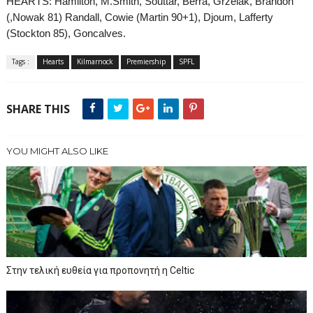
HEARTS:
Hamilton, M.Smith, Souttar, Berra, Grzelak, Brandon
(,Nowak 81) Randall, Cowie (Martin 90+1), Djoum, Lafferty
(Stockton 85), Goncalves.
Tags :
Hearts
Kilmarnock
Premiership
SPFL
SHARE THIS
YOU MIGHT ALSO LIKE
Στην τελική ευθεία για προπονητή η Celtic