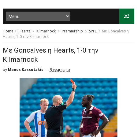
Home
Hearts
Kilmarnock
Premiership
SPFL
Mε Goncalves η
Hearts, 1-0 την Kilmarnock
Mε Goncalves η Hearts, 1-0 την
Kilmarnock
by
Manos Kassotakis
9 years ago