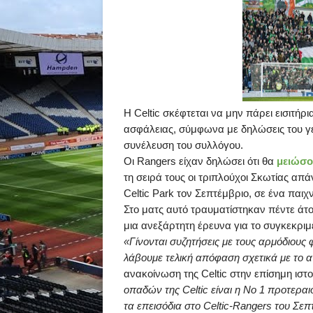
Η
Celtic
σκέφτεται να μην πάρει εισιτήρι
ασφάλειας, σύμφωνα με δηλώσεις του γε
συνέλευση του συλλόγου.
Οι
Rangers
είχαν δηλώσει ότι θα
μειώσο
τη σειρά τους οι τριπλούχοι Σκωτίας απ
Celtic
Park
τον Σεπτέμβριο, σε ένα παιχ
Στο ματς αυτό τραυματίστηκαν πέντε άτ
μια ανεξάρτητη έρευνα για το συγκεκριμ
«Γίνονται συζητήσεις με τους αρμόδιου
λάβουμε τελική απόφαση σχετικά με το α
ανακοίνωση της
Celtic
στην επίσημη ιστ
οπαδών της
Celtic
είναι η Νο 1 προτεραι
τα επεισόδια στο
Celtic
-
Rangers
του Σεπ