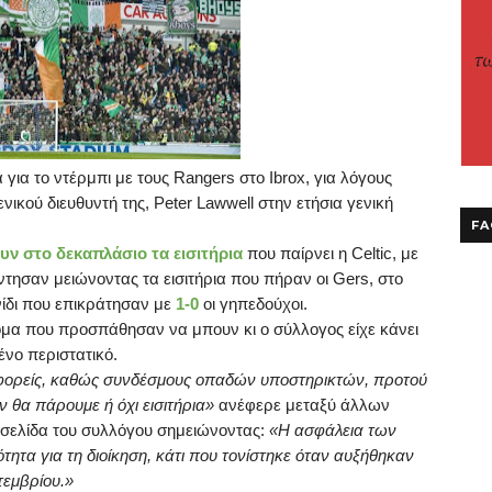
α για το ντέρμπι με τους
Rangers
στο
Ibrox
, για λόγους
νικού διευθυντή της,
Peter
Lawwell
στην ετήσια γενική
FA
υν στο δεκαπλάσιο τα εισιτήρια
που παίρνει η
Celtic
, με
άντησαν μειώνοντας τα εισιτήρια που πήραν οι
Gers
, στο
νίδι που επικράτησαν με
1-0
οι γηπεδούχοι.
ομα που προσπάθησαν να μπουν κι ο σύλλογος είχε κάνει
ένο περιστατικό.
ς φορείς, καθώς συνδέσμους οπαδών υποστηρικτών, προτού
ν θα πάρουμε ή όχι εισιτήρια»
ανέφερε μεταξύ άλλων
οσελίδα του συλλόγου σημειώνοντας:
«Η ασφάλεια των
ότητα για τη διοίκηση, κάτι που τονίστηκε όταν αυξήθηκαν
τεμβρίου.»