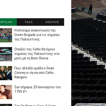
OPULAR
TAGS
ARCHIVE
Η επίσημη ανακοίνωση της
Green Brigade για τις σημαίες
της Παλαιστίνης
Οπαδοί της Celtic θα έχουν
σημαίες της Παλαιστίνης στο
ματς με τη Beer Sheva
Πως άλλαξε ομάδα ο Sean
Conney κι έγινε από Celtic...
Rangers
Σαν σήμερα, 25 Ιανουαρίου του
1759 #1