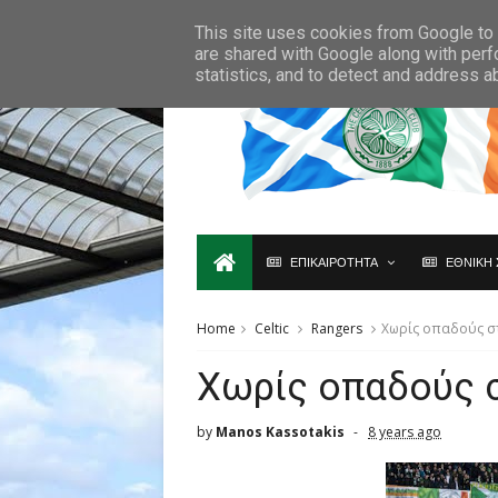
Ο,ΤΙ ΑΦΟΡΑ ΤΗ ΣΚΩΤΙΑ ΘΑ ΤΟ ΒΡΕΙΣ ΜΟΝΟ ΕΔΩ...
This site uses cookies from Google to d
are shared with Google along with perf
statistics, and to detect and address a
ΕΠΙΚΑΙΡΟΤΗΤΑ
ΕΘΝΙΚΗ 
Home
Celtic
Rangers
Χωρίς οπαδούς στο
Χωρίς οπαδούς στ
by
Manos Kassotakis
8 years ago