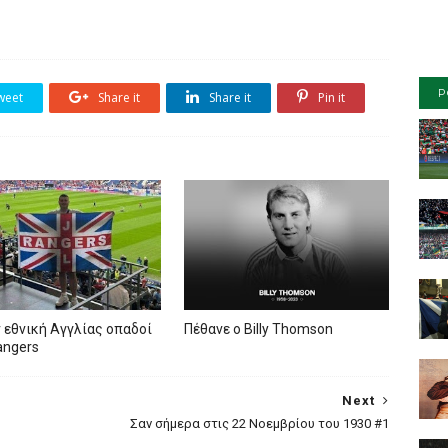
P
weet
Share it
Share it
Pin it
 εθνική Αγγλίας οπαδοί
Πέθανε ο Billy Thomson
angers
Next
Σαν σήμερα στις 22 Νοεμβρίου του 1930 #1