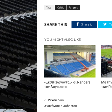
Tags :
Celtic
Rangers
SHARE THIS
Share it
T
YOU MIGHT ALSO LIKE
«Ξεσπιτώνονται» οι Rangers
Με την
τον Αύγουστο
των R
Previous
Aνανέωσε ο Johnston