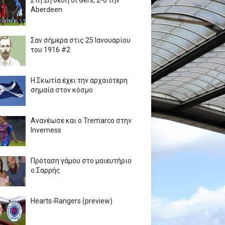
Στη 2η θέση οι Gers, 2-0 την
Aberdeen
Σαν σήμερα στις 25 Ιανουαρίου
του 1916 #2
Η Σκωτία έχει την αρχαιότερη
σημαία στον κόσμο
Ανανέωσε και ο Tremarco στην
Inverness
Πρόταση γάμου στο μαιευτήριο
ο Σαρρής
Hearts-Rangers (preview)