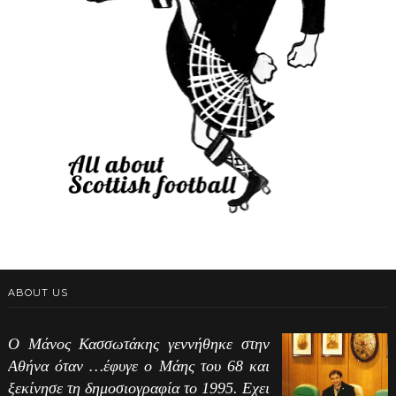
ABOUT US
Ο Μάνος Κασσωτάκης γεννήθηκε στην
Αθήνα όταν …έφυγε ο Μάης του 68 και
ξεκίνησε τη δημοσιογραφία το 1995. Εχει