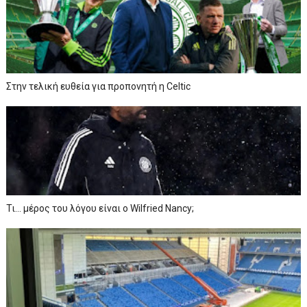
Στην τελική ευθεία για προπονητή η Celtic
Τι… μέρος του λόγου είναι ο Wilfried Nancy;