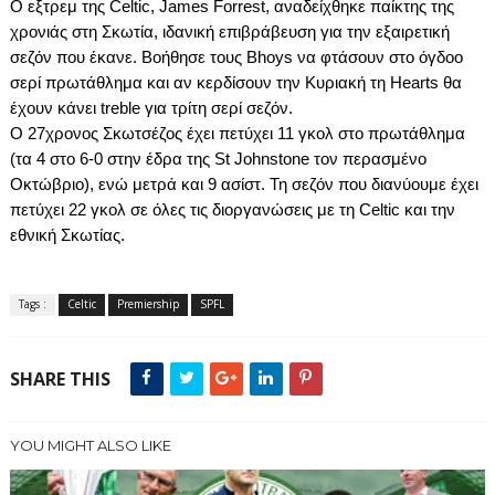
Ο εξτρεμ της
Celtic
,
James
Forrest
, αναδείχθηκε παίκτης της
χρονιάς στη Σκωτία, ιδανική επιβράβευση για την εξαιρετική
σεζόν που έκανε. Βοήθησε τους
Bhoys
να φτάσουν στο όγδοο
σερί πρωτάθλημα και αν κερδίσουν την Κυριακή τη
Hearts
θα
έχουν κάνει
treble
για τρίτη σερί σεζόν.
Ο 27χρονος Σκωτσέζος έχει πετύχει 11 γκολ στο πρωτάθλημα
(τα 4 στο 6-0 στην έδρα της
St
Johnstone
τον περασμένο
Οκτώβριο), ενώ μετρά και 9 ασίστ. Τη σεζόν που διανύουμε έχει
πετύχει 22 γκολ σε όλες τις διοργανώσεις με τη
Celtic
και την
εθνική Σκωτίας.
Tags :
Celtic
Premiership
SPFL
SHARE THIS
YOU MIGHT ALSO LIKE