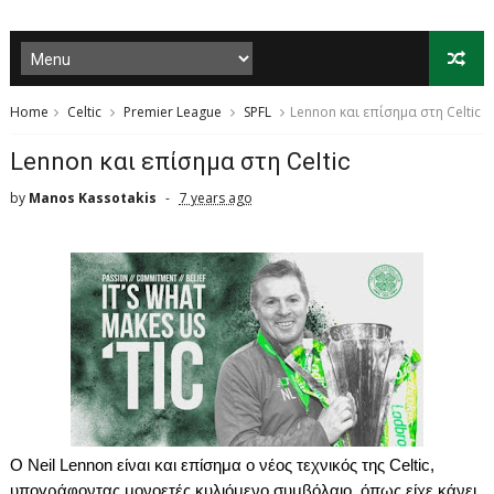
Home
Celtic
Premier League
SPFL
Lennon και επίσημα στη Celtic
Lennon και επίσημα στη Celtic
by
Manos Kassotakis
7 years ago
O
Neil
Lennon
είναι και επίσημα ο νέος τεχνικός της
Celtic
,
υπογράφοντας μονοετές κυλιόμενο συμβόλαιο, όπως είχε κάνει