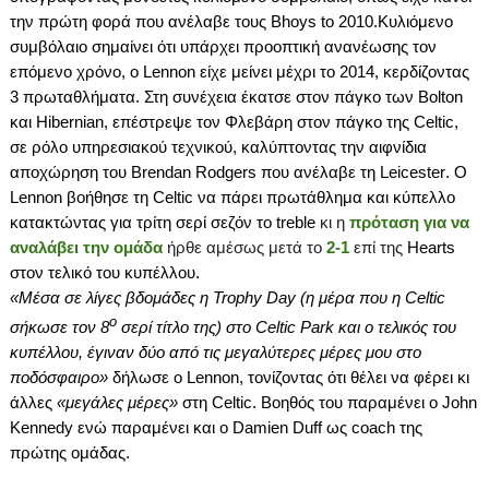
την πρώτη φορά που ανέλαβε τους
Bhoys
to
2010.
K
υλιόμενο
συμβόλαιο σημαίνει ότι υπάρχει προοπτική ανανέωσης τον
επόμενο χρόνο, ο
Lennon
είχε μείνει μέχρι το 2014, κερδίζοντας
3 πρωταθλήματα. Στη συνέχεια έκατσε στον πάγκο των
Bolton
και
Hibernian
, επέστρεψε τον Φλεβάρη στον πάγκο της
Celtic
,
σε ρόλο υπηρεσιακού τεχνικού, καλύπτοντας την αιφνίδια
αποχώρηση του
Brendan
Rodgers
που ανέλαβε τη
Leicester
. Ο
Lennon
βοήθησε τη
Celtic
να πάρει πρωτάθλημα και κύπελλο
κατακτώντας για τρίτη σερί σεζόν το
treble
κι η
πρόταση για να
αναλάβει την ομάδα
ήρθε αμέσως μετά το
2-1
επί της
Hearts
στον τελικό του κυπέλλου.
«Μέσα σε λίγες βδομάδες η
Trophy
Day
(η μέρα που η
Celtic
ο
σήκωσε τον 8
σερί τίτλο της) στο
Celtic
Park
και ο τελικός του
κυπέλλου, έγιναν δύο από τις μεγαλύτερες μέρες μου στο
ποδόσφαιρο»
δήλωσε ο
Lennon
, τονίζοντας ότι θέλει να φέρει κι
άλλες
«μεγάλες μέρες»
στη
Celtic
.
Bo
ηθός του παραμένει ο
John
Kennedy
ενώ παραμένει και ο
Damien
Duff
ως
coach
της
πρώτης ομάδας.