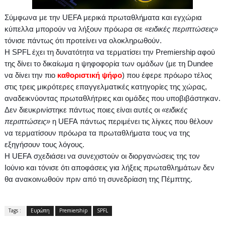
Σύμφωνα με την
UEFA
μερικά πρωταθλήματα και εγχώρια
κύπελλα μπορούν να λήξουν πρόωρα σε
«ειδικές περιπτώσεις»
τόνισε πάντως ότι προτείνει να ολοκληρωθούν.
Η
SPFL
έχει τη δυνατότητα να τερματίσει την
Premiership
αφού
της δίνει το δικαίωμα η ψηφοφορία των ομάδων (με τη
Dundee
να δίνει την πιο
καθοριστική ψήφο
) που έφερε πρόωρο τέλος
στις τρεις μικρότερες επαγγελματικές κατηγορίες της χώρας,
αναδεικνύοντας πρωταθλήτριες και ομάδες που υποβιβάστηκαν.
Δεν διευκρινίστηκε πάντως ποιες είναι αυτές οι
«ειδικές
περιπτώσεις»
η
UEFA
πάντως περιμένει τις λίγκες που θέλουν
να τερματίσουν πρόωρα τα πρωταθλήματα τους να της
εξηγήσουν τους λόγους.
Η
UEFA
σχεδιάσει να συνεχιστούν οι διοργανώσεις της τον
Ιούνιο και τόνισε ότι αποφάσεις για λήξεις πρωταθλημάτων δεν
θα ανακοινωθούν πριν από τη συνεδρίαση της Πέμπτης.
Tags :
Ευρώπη
Premiership
SPFL