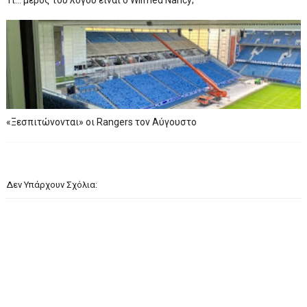
Τι… μέρος του λόγου είναι ο Wilfried Nancy;
«Ξεσπιτώνονται» οι Rangers τον Αύγουστο
Δεν Υπάρχουν Σχόλια: