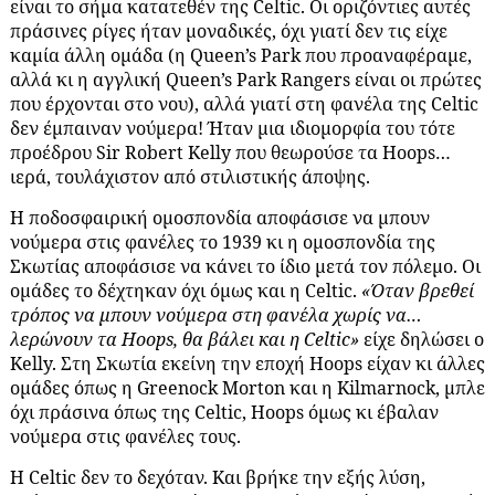
είναι το σήμα κατατεθέν της Celtic. Oι οριζόντιες αυτές
πράσινες ρίγες ήταν μοναδικές, όχι γιατί δεν τις είχε
καμία άλλη ομάδα (η Queen’s Park που προαναφέραμε,
αλλά κι η αγγλική Queen’s Park Rangers είναι οι πρώτες
που έρχονται στο νου), αλλά γιατί στη φανέλα της Celtic
δεν έμπαιναν νούμερα! Ήταν μια ιδιομορφία του τότε
προέδρου Sir Robert Kelly που θεωρούσε τα Hoops…
ιερά, τουλάχιστον από στιλιστικής άποψης.
Η ποδοσφαιρική ομοσπονδία αποφάσισε να μπουν
νούμερα στις φανέλες το 1939 κι η ομοσπονδία της
Σκωτίας αποφάσισε να κάνει το ίδιο μετά τον πόλεμο. Οι
ομάδες το δέχτηκαν όχι όμως και η Celtic.
«Όταν βρεθεί
τρόπος να μπουν νούμερα στη φανέλα χωρίς να…
λερώνουν τα Hoops, θα βάλει και η Celtic»
είχε δηλώσει ο
Kelly. Στη Σκωτία εκείνη την εποχή Hoops είχαν κι άλλες
ομάδες όπως η Greenock Morton και η Kilmarnock, μπλε
όχι πράσινα όπως της Celtic, Hoops όμως κι έβαλαν
νούμερα στις φανέλες τους.
Η Celtic δεν το δεχόταν. Kαι βρήκε την εξής λύση,