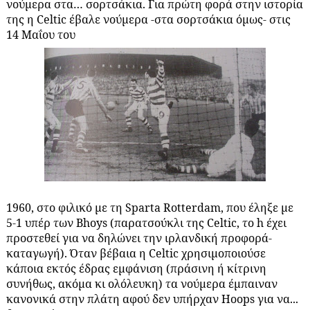
νούμερα στα… σορτσάκια.
Για πρώτη φορά στην ιστορία
της η Celtic έβαλε νούμερα -στα σορτσάκια όμως- στις
14 Μαΐου του
1960, στο φιλικό με τη Sparta Rotterdam
, που έληξε με
5-1 υπέρ των Bhoys (παρατσούκλι της Celtic, το h έχει
προστεθεί για να δηλώνει την ιρλανδική προφορά-
καταγωγή).
Όταν βέβαια η Celtic χρησιμοποιούσε
κάποια εκτός έδρας εμφάνιση (πράσινη ή κίτρινη
συνήθως, ακόμα κι ολόλευκη) τα νούμερα έμπαιναν
κανονικά στην πλάτη αφού δεν υπήρχαν Hoops για να...