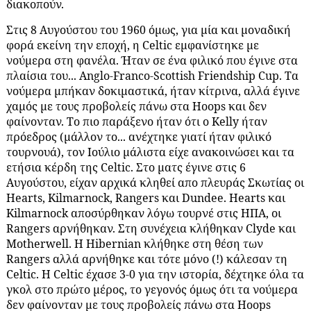
διακοπούν.
Στις 8 Αυγούστου του 1960 όμως, για μία και μοναδική
φορά εκείνη την εποχή, η
Celtic
εμφανίστηκε με
νούμερα στη φανέλα. Ήταν σε ένα φιλικό που έγινε στα
πλαίσια του... Anglo-Franco-Scottish Friendship Cup. Τα
νούμερα μπήκαν δοκιμαστικά, ήταν κίτρινα, αλλά έγινε
χαμός με τους προβολείς πάνω στα Hoops και δεν
φαίνονταν. Το πιο παράξενο ήταν ότι ο Kelly ήταν
πρόεδρος (μάλλον το... ανέχτηκε γιατί ήταν φιλικό
τουρνουά), τον Ιούλιο μάλιστα είχε ανακοινώσει και τα
ετήσια κέρδη της Celtic. Στο ματς έγινε στις 6
Αυγούστου, είχαν αρχικά κληθεί απo πλευράς Σκωτίας οι
Hearts, Kilmarnock, Rangers και Dundee. Hearts και
Kilmarnock αποσύρθηκαν λόγω τουρνέ στις ΗΠΑ, οι
Rangers αρνήθηκαν. Στη συνέχεια κλήθηκαν Clyde και
Motherwell. Η Hibernian κλήθηκε στη θέση των
Rangers αλλά αρνήθηκε και τότε μόνο (!) κάλεσαν τη
Celtic. H Celtic έχασε 3-0 για την ιστορία, δέχτηκε όλα τα
γκολ στο πρώτο μέρος, το γεγονός όμως ότι τα νούμερα
δεν φαίνονταν με τους προβολείς πάνω στα
Hoops