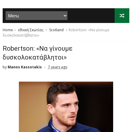
Home
εθνική Σκωτίας
Scotland
Robertson: «Να γίνουμε
δυσκολοκατάβλητοι»
Robertson: «Να γίνουμε
δυσκολοκατάβλητοι»
by
Manos Kassotakis
7 years ago