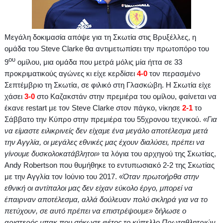
Μεγάλη δοκιμασία απόψε για τη Σκωτία στις Βρυξέλλες, η
ομάδα του
Steve
Clarke
θα αντιμετωπίσει την πρωτοπόρο του
ου
9
ομίλου, μια ομάδα που μετρά μόλις μία ήττα σε 33
προκριματικούς αγώνες κι είχε κερδίσει
4-0
τον περασμένο
Σεπτέμβριο τη Σκωτία, σε φιλικό στη Γλασκώβη. Η Σκωτία είχε
χάσει
3-0
στο Καζακστάν στην πρεμιέρα του ομίλου, φαίνεται να
έκανε
restart
με τον
Steve
Clarke
στον πάγκο, νίκησε
2-1
το
Σάββατο την Κύπρο στην πρεμιέρα του 55χρονου τεχνικού.
«Για
να είμαστε ειλικρινείς δεν είχαμε ένα μεγάλο αποτέλεσμα μετά
την Αγγλία, οι μεγάλες εθνικές μας έχουν διαλύσει, πρέπει να
γίνουμε δυσκολοκατάβλητοι»
τα λόγια του αρχηγού της Σκωτίας,
Andy
Robertson
που θυμήθηκε το εντυπωσιακό 2-2 της Σκωτίας
με την Αγγλία τον Ιούνιο του 2017. «
Όταν πρωτοήρθα στην
εθνική οι αντίπαλοι μας δεν είχαν εύκολο έργο, μπορεί να
έπαιρναν αποτέλεσμα, αλλά δούλευαν πολύ σκληρά για να το
πετύχουν, σε αυτό πρέπει να επιστρέψουμε»
δή
λωσε ο
αριστερός μπακ που σήκωσε φέτος το κύπελλο Πρωταθλητριών