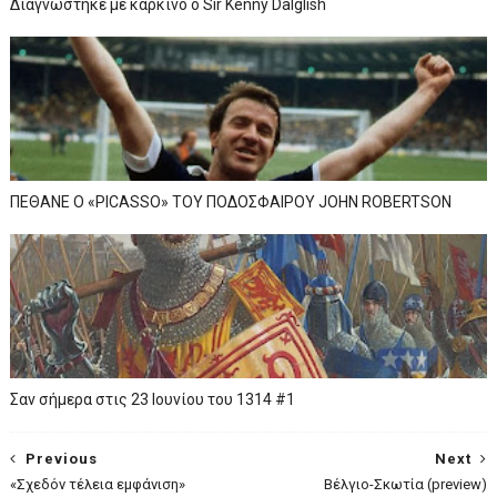
Διαγνώστηκε με καρκίνο ο Sir Kenny Dalglish
ΠΕΘΑΝΕ Ο «PICASSO» TOY ΠΟΔΟΣΦΑΙΡΟΥ JOHN ROBERTSON
Σαν σήμερα στις 23 Ιουνίου του 1314 #1
Previous
Next
«Σχεδόν τέλεια εμφάνιση»
Βέλγιο-Σκωτία (preview)